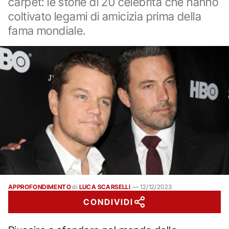
carpet: le storie di 20 celebrità che hanno
coltivato legami di amicizia prima della
fama mondiale.
APPROFONDIMENTO
di
LUCA SCARSELLI
—
12/12/2023
CONDIVIDI