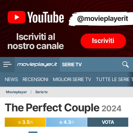
SERIE TV
NEWS
RECENSIONI
MIGLIORI SERIE TV
TUTTE LE SERIE 
Movieplayer
Serie tv
The Perfect Couple
2024
3.5
4.3
VOTA
/5
/5