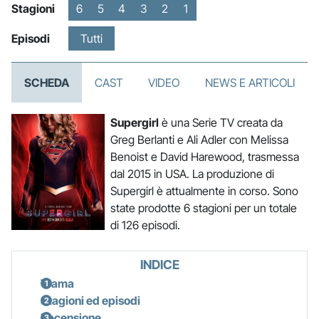
Stagioni
6
5
4
3
2
1
Episodi
Tutti
SCHEDA
CAST
VIDEO
NEWS E ARTICOLI
Supergirl
è una Serie TV creata da
Greg Berlanti e Ali Adler con Melissa
Benoist e David Harewood, trasmessa
dal 2015 in USA. La produzione di
Supergirl è attualmente in corso. Sono
state prodotte 6 stagioni per un totale
di 126 episodi.
INDICE
Trama
Stagioni ed episodi
Recensione