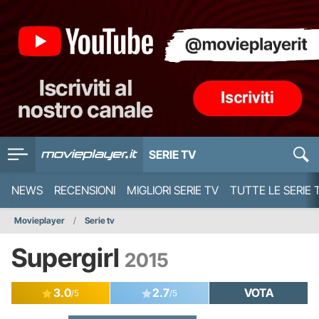
SERIE TV
NEWS
RECENSIONI
MIGLIORI SERIE TV
TUTTE LE SERIE 
Movieplayer
Serie tv
Supergirl
2015
3.0
2.7
VOTA
/5
/5