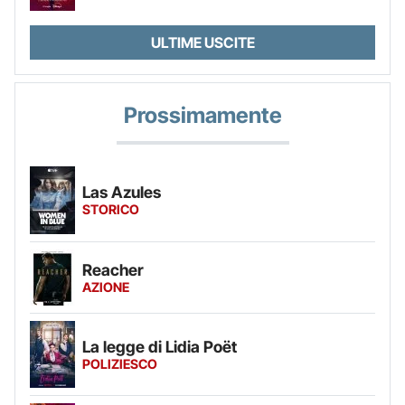
ULTIME USCITE
Prossimamente
Las Azules
STORICO
Reacher
AZIONE
La legge di Lidia Poët
POLIZIESCO