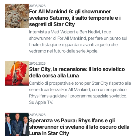
30/05/2026
For All Mankind 6: gli showrunner
svelano Saturno, il salto temporale e i
segreti di Star City
Intervista a Matt Wolpert e Ben Nedivi, i due
showrunner di For All Mankind, per fare un punto sul
finale di stagione e guardare avanti a quello che
vedremo nel futuro della serie Apple.
29/05/2026
Star City, la recensione: il lato sovietico
della corsa alla Luna
Cambio di prospettiva e tono per Star City rispetto alla
serie di partenza For All Mankind, con un enigmatico
Rhys Ifans a guidare il programma spaziale sovietico.
Su Apple TV.
24/05/2026
Speranza vs Paura: Rhys Ifans e gli
showrunner ci svelano il lato oscuro della
Luna in Star City