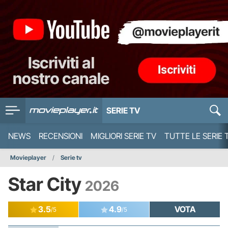
SERIE TV
NEWS
RECENSIONI
MIGLIORI SERIE TV
TUTTE LE SERIE 
Movieplayer
Serie tv
Star City
2026
3.5
4.9
VOTA
/5
/5