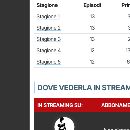
Stagione
Episodi
Pri
Stagione 1
13
3
Stagione 2
13
Stagione 3
13
Stagione 4
12
1
Stagione 5
12
6
DOVE VEDERLA IN STREA
IN STREAMING SU:
ABBONAME