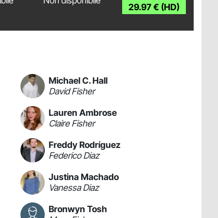
bile
Non disponibile
29.97 € (HD)
Michael C. Hall
David Fisher
Lauren Ambrose
Claire Fisher
Freddy Rodríguez
Federico Diaz
Justina Machado
Vanessa Diaz
Bronwyn Tosh