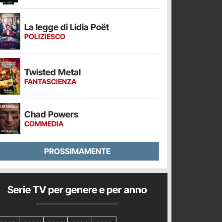
La legge di Lidia Poët
POLIZIESCO
Twisted Metal
FANTASCIENZA
Chad Powers
COMMEDIA
PROSSIMAMENTE
Serie TV per genere e per anno