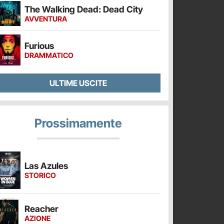
The Walking Dead: Dead City
AVVENTURA
Furious
DRAMMATICO
ULTIME USCITE
Prossimamente
Las Azules
STORICO
Reacher
AZIONE