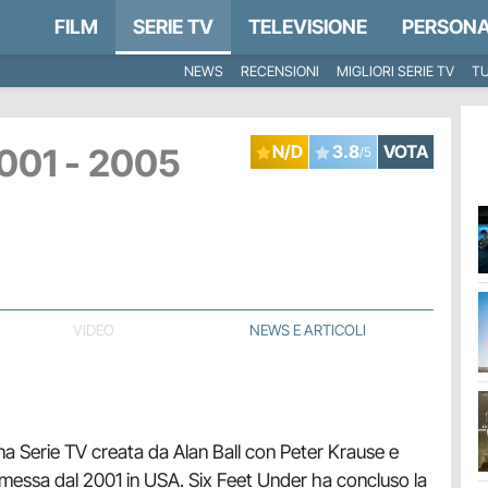
FILM
SERIE TV
TELEVISIONE
PERSONA
NEWS
RECENSIONI
MIGLIORI SERIE TV
TU
001 - 2005
N/D
3.8
VOTA
/5
VIDEO
NEWS E ARTICOLI
a Serie TV creata da Alan Ball con Peter Krause e
smessa dal 2001 in USA. Six Feet Under ha concluso la