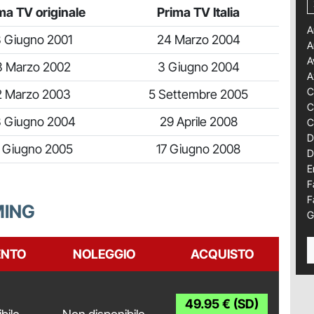
ma TV originale
Prima TV Italia
A
 Giugno 2001
24 Marzo 2004
A
A
3 Marzo 2002
3 Giugno 2004
A
C
2 Marzo 2003
5 Settembre 2005
C
3 Giugno 2004
29 Aprile 2008
C
D
 Giugno 2005
17 Giugno 2008
D
E
F
F
MING
G
NTO
NOLEGGIO
ACQUISTO
49.95 € (SD)