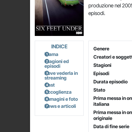
produzione nel 2005
episodi.
INDICE
Genere
Trama
Creatori e soggett
Stagioni ed
Stagioni
episodi
Dove vederla in
Episodi
streaming
Durata episodio
Cast
Stato
Accoglienza
Prima messa in o
Immagini e foto
italiana
News e articoli
Prima messa in o
originale
Data di fine serie