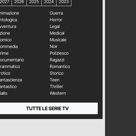
2027
2026
2025
2024
2023
nimazione
Guerra
ntologica
Horror
vventura
Legal
zione
Medical
omico
Musicale
ommedia
Noir
rime
Poliziesco
ocumentario
Ragazzi
rammatico
Romantico
rotico
Storico
antascienza
Teen
antastico
Thriller
iallo
Western
TUTTE LE SERIE TV