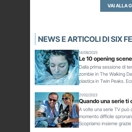
VAI ALLA 
NEWS E ARTICOLI DI SIX 
14/09/2025
Le 10 opening scene 
Dalla prima sessione di t
zombie in The Walking Dead
plastica in Twin Peaks. Ecc
21/02/2023
Quando una serie ti c
A volte una serie TV può cam
momento difficile spronand
Scopriamo insieme grazie 