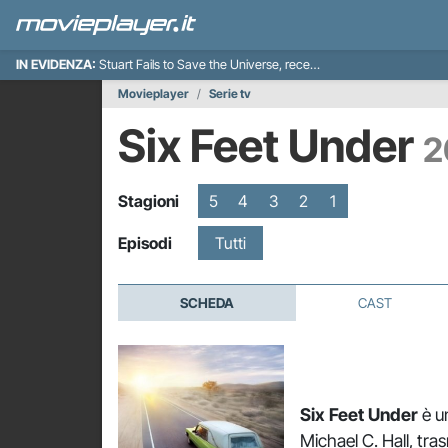
IN EVIDENZA:
Stuart Fails to Save the Universe, recensione
Movieplayer
Serie tv
Six Feet Under
2
Stagioni
5
4
3
2
1
Episodi
Tutti
SCHEDA
CAST
Six Feet Under
è un
Michael C. Hall, tra