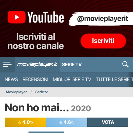
SERIE TV
NEWS
RECENSIONI
MIGLIORI SERIE TV
TUTTE LE SERIE 
Movieplayer
Serie tv
Non ho mai...
2020
4.0
4.6
VOTA
/5
/5