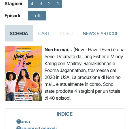
Stagioni
4
3
2
1
Episodi
Tutti
SCHEDA
CAST
VIDEO
NEWS E ARTICOLI
Non ho mai...
(Never Have I Ever) è una
Serie TV creata da Lang Fisher e Mindy
Kaling con Maitreyi Ramakrishnan e
Poorna Jagannathan, trasmessa dal
2020 in USA. La produzione di Non ho
mai... è attualmente in corso. Sono
state prodotte 4 stagioni per un totale
di 40 episodi.
INDICE
Trama
Stagioni ed episodi