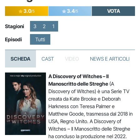
3.0
3.4
VOTA
/5
/5
Stagioni
3
2
1
Episodi
Tutti
SCHEDA
CAST
VIDEO
NEWS E ARTICOLI
A Discovery of Witches – Il
Manoscritto delle Streghe
(A
Discovery of Witches) è una Serie TV
creata da Kate Brooke e Deborah
Harkness con Teresa Palmer e
Matthew Goode, trasmessa dal 2018 in
USA, Regno Unito. A Discovery of
Witches – Il Manoscritto delle Streghe
ha concluso la produzione nel 2022.