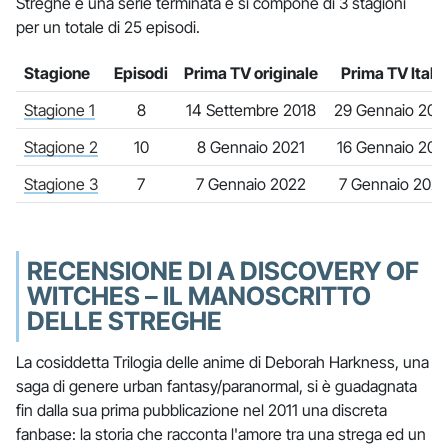
Streghe è una serie terminata e si compone di 3 stagioni
per un totale di 25 episodi.
Stagione
Episodi
Prima TV originale
Prima TV Italia
Stagione 1
8
14 Settembre 2018
29 Gennaio 202
Stagione 2
10
8 Gennaio 2021
16 Gennaio 202
Stagione 3
7
7 Gennaio 2022
7 Gennaio 202
RECENSIONE DI A DISCOVERY OF
WITCHES – IL MANOSCRITTO
DELLE STREGHE
La cosiddetta Trilogia delle anime di Deborah Harkness, una
saga di genere urban fantasy/paranormal, si è guadagnata
fin dalla sua prima pubblicazione nel 2011 una discreta
fanbase: la storia che racconta l'amore tra una strega ed un