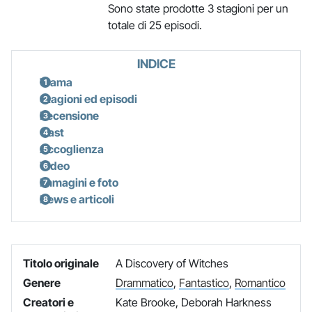
Sono state prodotte 3 stagioni per un
totale di 25 episodi.
INDICE
Trama
Stagioni ed episodi
Recensione
Cast
Accoglienza
Video
Immagini e foto
News e articoli
Titolo originale
A Discovery of Witches
Genere
Drammatico
,
Fantastico
,
Romantico
Creatori e
Kate Brooke, Deborah Harkness