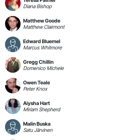
Teresa Palmer
Diana Bishop
Matthew Goode
Matthew Clairmont
Edward Bluemel
Marcus Whitmore
Gregg Chillin
Domenico Michele
Owen Teale
Peter Knox
Aiysha Hart
Miriam Shepherd
Malin Buska
Satu Järvinen