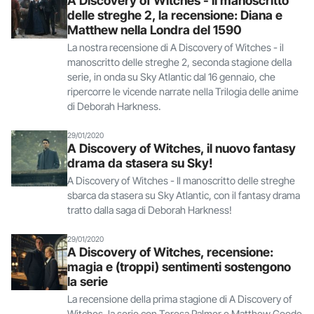
A Discovery of Witches - il manoscritto
delle streghe 2, la recensione: Diana e
Matthew nella Londra del 1590
La nostra recensione di A Discovery of Witches - il
manoscritto delle streghe 2, seconda stagione della
serie, in onda su Sky Atlantic dal 16 gennaio, che
ripercorre le vicende narrate nella Trilogia delle anime
di Deborah Harkness.
29/01/2020
A Discovery of Witches, il nuovo fantasy
drama da stasera su Sky!
A Discovery of Witches - Il manoscritto delle streghe
sbarca da stasera su Sky Atlantic, con il fantasy drama
tratto dalla saga di Deborah Harkness!
29/01/2020
A Discovery of Witches, recensione:
magia e (troppi) sentimenti sostengono
la serie
La recensione della prima stagione di A Discovery of
Witches, la serie con Teresa Palmer e Matthew Goode