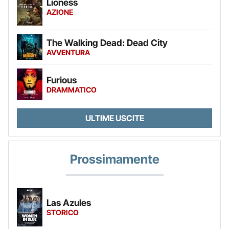
Lioness
AZIONE
The Walking Dead: Dead City
AVVENTURA
Furious
DRAMMATICO
ULTIME USCITE
Prossimamente
Las Azules
STORICO