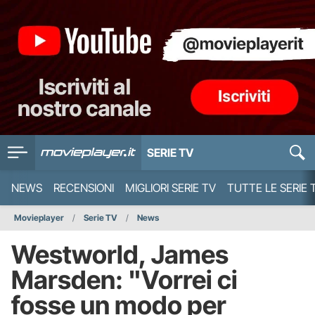
SERIE TV
NEWS
RECENSIONI
MIGLIORI SERIE TV
TUTTE LE SERIE 
Movieplayer
Serie TV
News
Westworld, James
Marsden: "Vorrei ci
fosse un modo per