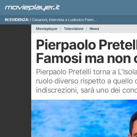
IN EVIDENZA:
I Cesaroni, intervista a Ludovico Fremont
Movieplayer
Televisione
News
Pierpaolo Pretell
Famosi ma non 
Pierpaolo Pretelli torna a L'Is
ruolo diverso rispetto a quello
indiscrezioni, sarà uno dei con