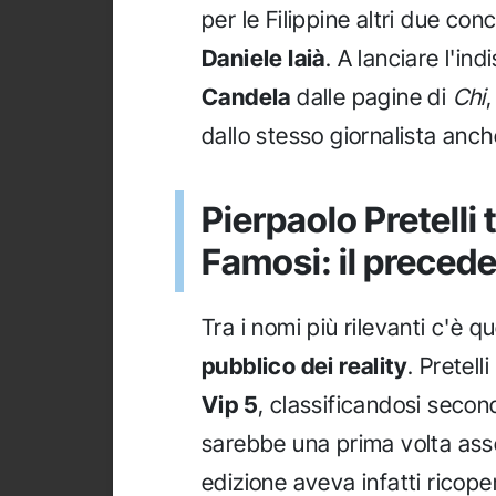
per le Filippine altri due con
Daniele Iaià
. A lanciare l'in
Candela
dalle pagine di
Chi
,
dallo stesso giornalista anch
Pierpaolo Pretelli t
Famosi: il precede
Tra i nomi più rilevanti c'è qu
pubblico dei reality
. Pretell
Vip 5
, classificandosi secon
sarebbe una prima volta assol
edizione aveva infatti ricoper