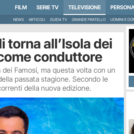
FILM
SERIE TV
TELEVISIONE
PERSONA
NEWS
ARTICOLI
GUIDA TV
GRANDE FRATELLO
UOMINI E DO
i torna all’Isola dei
come conduttore
ola dei Famosi, ma questa volta con un
 della passata stagione. Secondo le
correnti della nuova edizione.