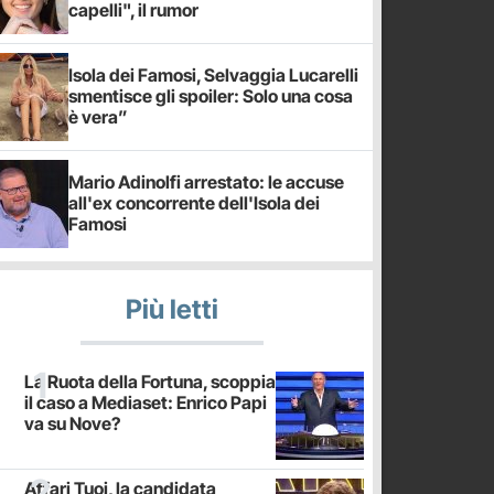
capelli", il rumor
Isola dei Famosi, Selvaggia Lucarelli
smentisce gli spoiler: Solo una cosa
è vera”
Mario Adinolfi arrestato: le accuse
all'ex concorrente dell'Isola dei
Famosi
Più letti
La Ruota della Fortuna, scoppia
il caso a Mediaset: Enrico Papi
va su Nove?
Affari Tuoi, la candidata