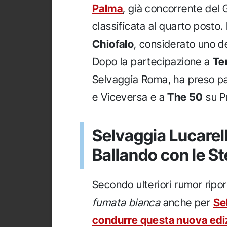
Palma
, già concorrente del 
classificata al quarto posto
Chiofalo
, considerato uno dei 
Dopo la partecipazione a
Te
Selvaggia Roma, ha preso pa
e Viceversa e a
The 50
su P
Selvaggia Lucarell
Ballando con le St
Secondo ulteriori rumor ripo
fumata bianca
anche per
Se
condurre questa nuova edi