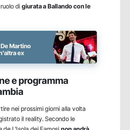
 ruolo di
giurata a Ballando con le
o De Martino
'altra ex
pine e programma
cambia
ire nei prossimi giorni alla volta
gistrato il reality. Secondo le
e de L'Isola dei Famosi
non andrà