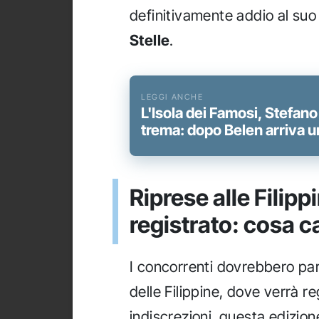
definitivamente addio al suo
Stelle
.
L'Isola dei Famosi, Stefan
trema: dopo Belen arriva un
Riprese alle Filip
registrato: cosa 
I concorrenti dovrebbero part
delle Filippine, dove verrà re
indiscrezioni, questa edizion