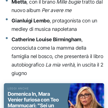
Mietta
, con il brano
Mille bugie
tratto dal
nuovo album
Per avere me
Gianluigi Lembo
, protagonista con un
medley di musica napoletana
Catherine Louise Birmingham
,
conosciuta come la mamma della
famiglia nel bosco, che presenterà il libro
autobiografico
La mia verità
, in uscita il 2
giugno
Domenica In, Mara
Venier furiosa con Teo
Mammucari: "Sei un