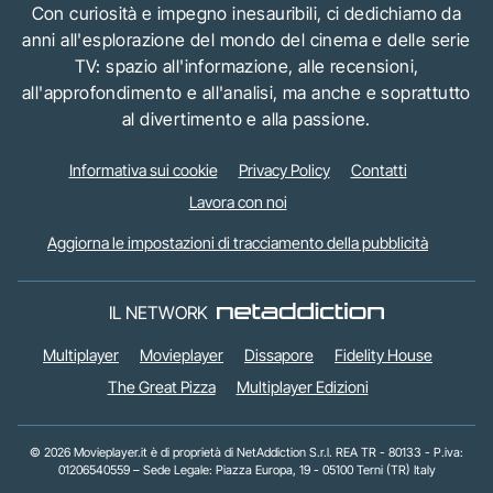
Con curiosità e impegno inesauribili, ci dedichiamo da
anni all'esplorazione del mondo del cinema e delle serie
TV: spazio all'informazione, alle recensioni,
all'approfondimento e all'analisi, ma anche e soprattutto
al divertimento e alla passione.
Informativa sui cookie
Privacy Policy
Contatti
Lavora con noi
Aggiorna le impostazioni di tracciamento della pubblicità
IL NETWORK
Multiplayer
Movieplayer
Dissapore
Fidelity House
The Great Pizza
Multiplayer Edizioni
© 2026 Movieplayer.it è di proprietà di NetAddiction S.r.l. REA TR - 80133 - P.iva:
01206540559 – Sede Legale: Piazza Europa, 19 - 05100 Terni (TR) Italy