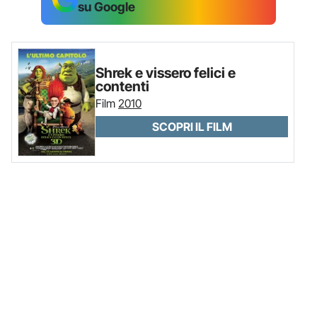
su Google
Shrek e vissero felici e
contenti
Film
2010
SCOPRI IL FILM