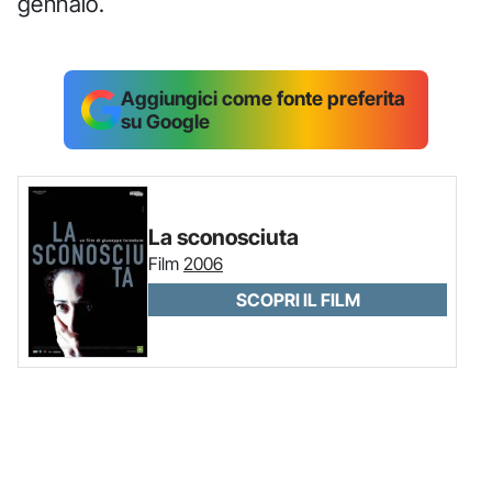
gennaio.
Aggiungici come fonte preferita
su Google
La sconosciuta
Film
2006
SCOPRI IL FILM