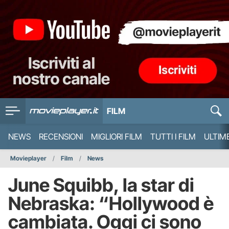
FILM
NEWS
RECENSIONI
MIGLIORI FILM
TUTTI I FILM
ULTIM
Movieplayer
Film
News
June Squibb, la star di
Nebraska: “Hollywood è
cambiata. Oggi ci sono