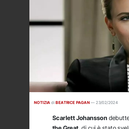
NOTIZIA
di
BEATRICE PAGAN
—
23/02/2024
Scarlett Johansson
debutt
the Great
, di cui è stato svel