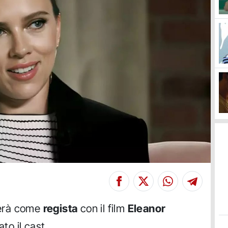
erà come
regista
con il film
Eleanor
ato il cast.