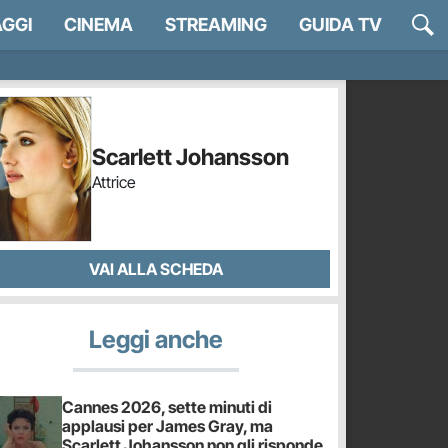
GGI
CINEMA
STREAMING
GUIDA TV
Scarlett Johansson
Attrice
VAI ALLA SCHEDA
Leggi anche
Cannes 2026, sette minuti di
applausi per James Gray, ma
Scarlett Johansson non gli risponde