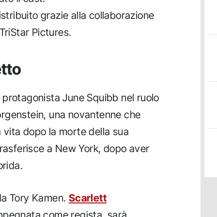
stribuito grazie alla collaborazione
TriStar Pictures.
etto
 protagonista June Squibb nel ruolo
orgenstein, una novantenne che
a vita dopo la morte della sua
trasferisce a New York, dopo aver
orida.
 da Tory Kamen.
Scarlett
 impegnata come regista, sarà