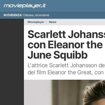
IN EVIDENZA:
Odissea, recensione
Movieplayer
News
Scarlett Johans
con Eleanor the 
June Squibb
L'attrice Scarlett Johansson d
del film Eleanor the Great, con