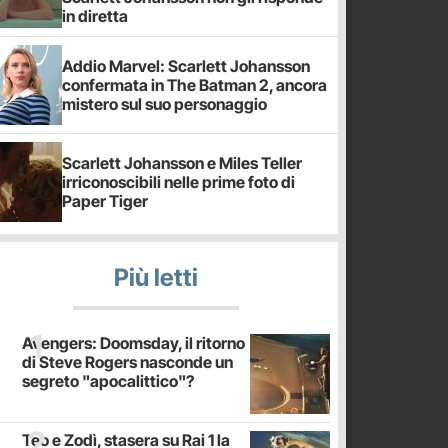
in diretta
Addio Marvel: Scarlett Johansson
confermata in The Batman 2, ancora
mistero sul suo personaggio
Scarlett Johansson e Miles Teller
irriconoscibili nelle prime foto di
Paper Tiger
Più letti
Avengers: Doomsday, il ritorno
di Steve Rogers nasconde un
segreto "apocalittico"?
Teo e Zodì, stasera su Rai 1 la