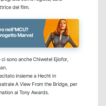
rice del film.
vo nell'MCU?
 progetto Marvel
o ci sono anche Chiwetel Ejiofor,
man.
ecitato insieme a Hecht in
eatrale A View From the Bridge, per
nation ai Tony Awards.