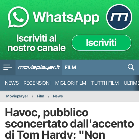
FILM
NEWS
RECENSIONI
MIGLIORI FILM
TUTTI I FILM
ULTIM
Movieplayer
Film
News
Havoc, pubblico
sconcertato dall'accento
di Tom Hardy: "Non