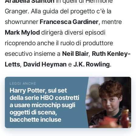
Arabella Stanton
in quelli di Hermione
Granger. Alla guida del progetto c'è la
showrunner
Francesca Gardiner
, mentre
Mark Mylod
dirigerà diversi episodi
ricoprendo anche il ruolo di produttore
esecutivo insieme a
Neil Blair
,
Ruth Kenley-
Letts
,
David Heyman
e
J.K. Rowling
.
Harry Potter, sul set
della serie HBO costretti
a usare microchip sugli
oggetti di scena,
bacchette incluse