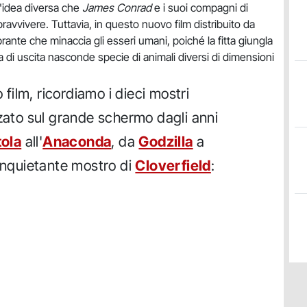
'idea diversa che
James Conrad
e i suoi compagni di
vivere. Tuttavia, in questo nuovo film distribuito da
nte che minaccia gli esseri umani, poiché la fitta giungla
ia di uscita nasconde specie di animali diversi di dimensioni
ilm, ricordiamo i dieci mostri
zzato sul grande schermo dagli anni
tola
all'
Anaconda
, da
Godzilla
a
'inquietante mostro di
Cloverfield
: