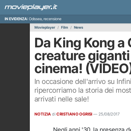
IN EVIDENZA:
Odissea, recensione
Movieplayer
Film
News
Da King Kong a G
creature giganti
cinema! (VIDEO
In occasione dell'arrivo su Infin
ripercorriamo la storia dei most
arrivati nelle sale!
NOTIZIA
di
CRISTIANO OGRISI
—
25/08/2017
Negli anni '30, la presenza 