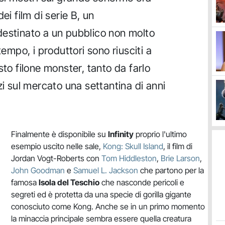
ei film di serie B, un
estinato a un pubblico non molto
tempo, i produttori sono riusciti a
sto filone monster, tanto da farlo
zi sul mercato una settantina di anni
Finalmente è disponibile su
Infinity
proprio l'ultimo
esempio uscito nelle sale,
Kong: Skull Island
, il film di
Jordan Vogt-Roberts con
Tom Hiddleston
,
Brie Larson
,
John Goodman
e
Samuel L. Jackson
che partono per la
famosa
Isola del Teschio
che nasconde pericoli e
segreti ed è protetta da una specie di gorilla gigante
conosciuto come Kong. Anche se in un primo momento
la minaccia principale sembra essere quella creatura