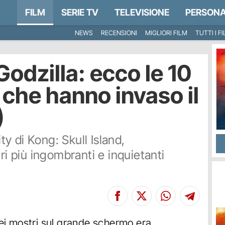
FILM
SERIE TV
TELEVISIONE
PERSONA
NEWS
RECENSIONI
MIGLIORI FILM
TUTTI I F
odzilla: ecco le 10
 che hanno invaso il
)
ity di Kong: Skull Island,
ri più ingombranti e inquietanti
dei mostri sul grande schermo era