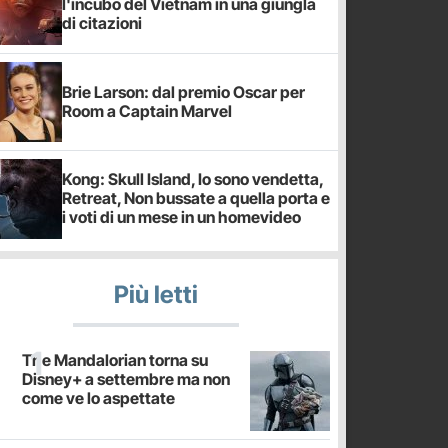
l'incubo del Vietnam in una giungla
di citazioni
Brie Larson: dal premio Oscar per
Room a Captain Marvel
Kong: Skull Island, Io sono vendetta,
Retreat, Non bussate a quella porta e
i voti di un mese in un homevideo
Più letti
The Mandalorian torna su
Disney+ a settembre ma non
come ve lo aspettate