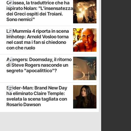
Odissea, la traduttrice che ha
ispirato Nolan: "L'insensatezza
dei Greci ospiti dei Troiani.
Sono nemici"
La Mummia 4 riporta in scena
Imhotep: Arnold Vosloo torna
nel cast ma i fan si chiedono
con che ruolo
Avengers: Doomsday, il ritorno
di Steve Rogers nasconde un
segreto "apocalittico"?
Spider-Man: Brand New Day
ha eliminato Claire Temple:
svelata la scena tagliata con
Rosario Dawson