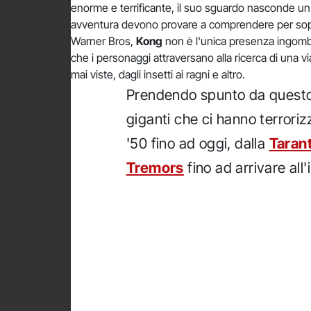
enorme e terrificante, il suo sguardo nasconde un
avventura devono provare a comprendere per soprav
Warner Bros,
Kong
non è l'unica presenza ingombra
che i personaggi attraversano alla ricerca di una v
mai viste, dagli insetti ai ragni e altro.
Prendendo spunto da questo f
giganti che ci hanno terrori
'50 fino ad oggi, dalla
Taran
Tremors
fino ad arrivare all