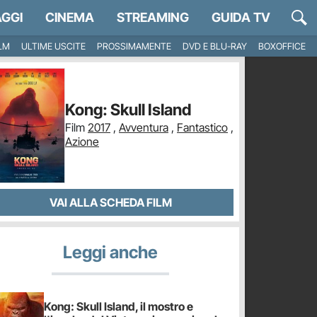
GGI
CINEMA
STREAMING
GUIDA TV
ILM
ULTIME USCITE
PROSSIMAMENTE
DVD E BLU-RAY
BOXOFFICE
Kong: Skull Island
Film
2017
,
Avventura
,
Fantastico
,
Azione
VAI ALLA SCHEDA FILM
Leggi anche
Kong: Skull Island, il mostro e