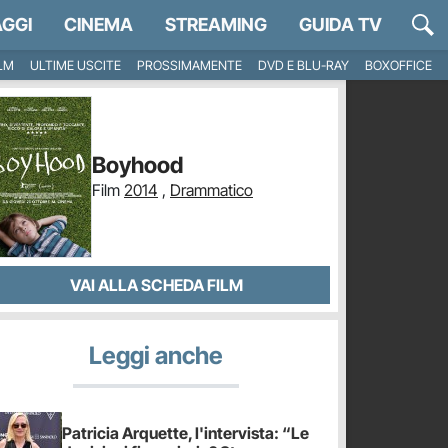
GGI
CINEMA
STREAMING
GUIDA TV
ILM
ULTIME USCITE
PROSSIMAMENTE
DVD E BLU-RAY
BOXOFFICE
Boyhood
Film
2014
,
Drammatico
VAI ALLA SCHEDA FILM
Leggi anche
Patricia Arquette, l'intervista: “Le