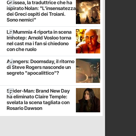
Odissea, la traduttrice che ha
ispirato Nolan: "L'insensatezza
dei Greci ospiti dei Troiani.
Sono nemici"
La Mummia 4 riporta in scena
Imhotep: Arnold Vosloo torna
nel cast ma i fan si chiedono
con che ruolo
Avengers: Doomsday, il ritorno
di Steve Rogers nasconde un
segreto "apocalittico"?
Spider-Man: Brand New Day
ha eliminato Claire Temple:
svelata la scena tagliata con
Rosario Dawson