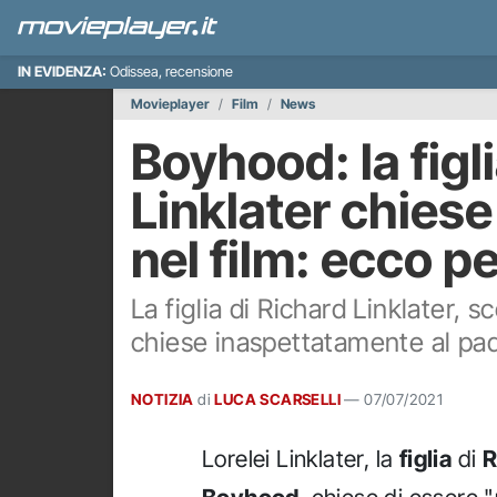
IN EVIDENZA:
Odissea, recensione
Movieplayer
Film
News
Boyhood: la figl
Linklater chiese
nel film: ecco p
La figlia di Richard Linklater, 
chiese inaspettatamente al padr
NOTIZIA
di
LUCA SCARSELLI
—
07/07/2021
Lorelei Linklater, la
figlia
di
R