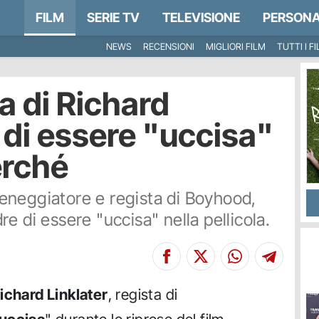
FILM
SERIE TV
TELEVISIONE
PERSONA
NEWS
RECENSIONI
MIGLIORI FILM
TUTTI I F
ia di Richard
 di essere "uccisa"
erché
sceneggiatore e regista di Boyhood,
e di essere "uccisa" nella pellicola.
ichard Linklater
, regista di