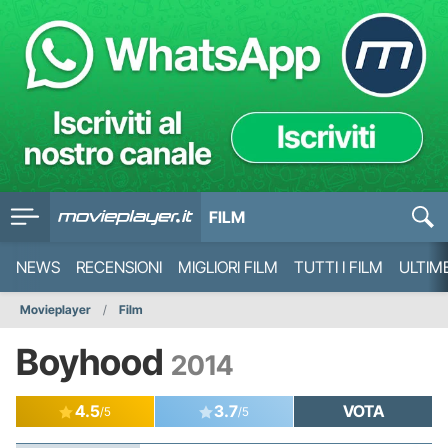
FILM
NEWS
RECENSIONI
MIGLIORI FILM
TUTTI I FILM
ULTIM
Movieplayer
Film
Boyhood
2014
4.5
3.7
VOTA
/5
/5