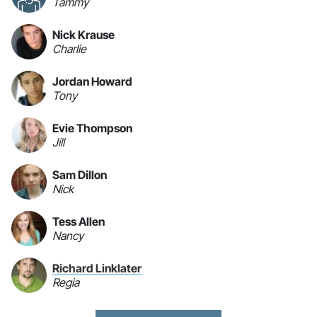
Tammy
Nick Krause
Charlie
Jordan Howard
Tony
Evie Thompson
Jill
Sam Dillon
Nick
Tess Allen
Nancy
Richard Linklater
Regia