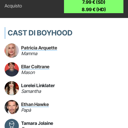
7.99 € (SD)
8.99 € (HD)
CAST DI BOYHOOD
Patricia Arquette
Mamma
Ellar Coltrane
Mason
Lorelei Linklater
Samantha
Ethan Hawke
Papà
Tamara Jolaine