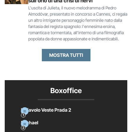
sull’orlo di una crisi di nervi
L'uscita di Julieta, il nuovo melodramma di Pedro
Almodóvar, presentato in concorso a Cannes, ci regala
un altro intrigante personaggio femminile nato dalla
fantasia del regista spagnolo: l'ennesima eroina,
romantica e tormentata, all'interno di una filmografia
popolata da donne appassionate e indimenticabili.
MOSTRA TUTTI
Boxoffice
Il Diavolo Veste Prada 2
Michael