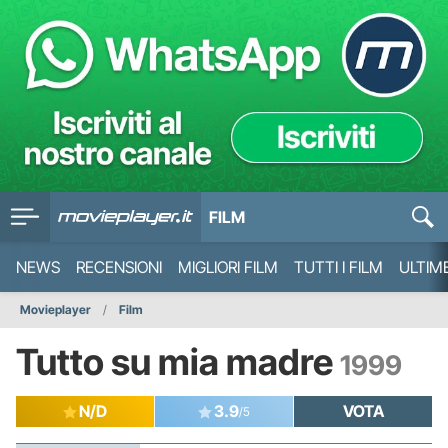
FILM
NEWS
RECENSIONI
MIGLIORI FILM
TUTTI I FILM
ULTIM
Movieplayer
Film
Tutto su mia madre
1999
N/D
3.9
VOTA
/5