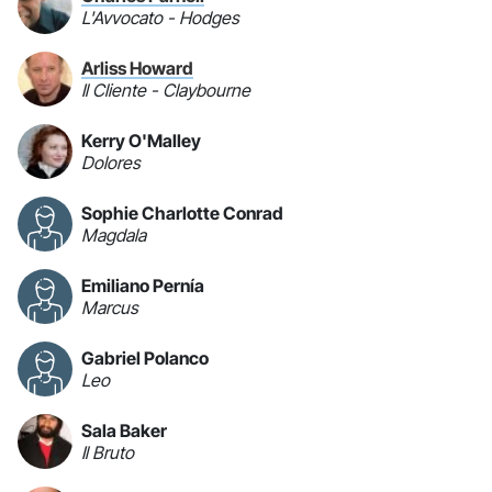
L'Avvocato - Hodges
Arliss Howard
Il Cliente - Claybourne
Kerry O'Malley
Dolores
Sophie Charlotte Conrad
Magdala
Emiliano Pernía
Marcus
Gabriel Polanco
Leo
Sala Baker
Il Bruto