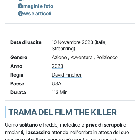
Immagini e foto
News e articoli
Data di uscita
10 Novembre 2023 (Italia,
Streaming)
Genere
Azione
,
Avventura
,
Poliziesco
Anno
2023
Regia
David Fincher
Paese
USA
Durata
113 Min
TRAMA DEL FILM THE KILLER
Uomo
solitario
e freddo, metodico e
privo di scrupoli
o
rimpianti, l'
assassino
attende nell'ombra in attesa del suo
prossimo obiettivo. Eppure più aspetta, più pensa di