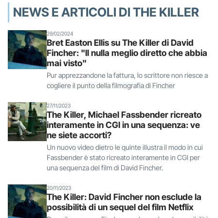
NEWS E ARTICOLI DI THE KILLER
29/02/2024
Bret Easton Ellis su The Killer di David
Fincher: "Il nulla meglio diretto che abbia
mai visto"
Pur apprezzandone la fattura, lo scrittore non riesce a
cogliere il punto della filmografia di Fincher
27/11/2023
The Killer, Michael Fassbender ricreato
interamente in CGI in una sequenza: ve
ne siete accorti?
Un nuovo video dietro le quinte illustra il modo in cui
Fassbender è stato ricreato interamente in CGI per
una sequenza del film di David Fincher.
20/11/2023
The Killer: David Fincher non esclude la
possibilità di un sequel del film Netflix