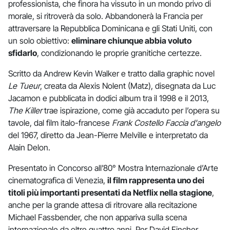
professionista, che finora ha vissuto in un mondo privo di
morale, si ritroverà da solo. Abbandonerà la Francia per
attraversare la Repubblica Dominicana e gli Stati Uniti, con
un solo obiettivo:
eliminare chiunque abbia voluto
sfidarlo
, condizionando le proprie granitiche certezze.
Scritto da Andrew Kevin Walker e tratto dalla graphic novel
Le Tueur
, creata da Alexis Nolent (Matz), disegnata da Luc
Jacamon e pubblicata in dodici album tra il 1998 e il 2013,
The Killer
trae ispirazione, come già accaduto per l’opera su
tavole, dal film italo-francese
Frank Costello Faccia d'angelo
del 1967, diretto da Jean-Pierre Melville e interpretato da
Alain Delon.
Presentato in Concorso all’80° Mostra Internazionale d’Arte
cinematografica di Venezia,
il film rappresenta uno dei
titoli più importanti presentati da Netflix nella stagione
,
anche per la grande attesa di ritrovare alla recitazione
Michael Fassbender, che non appariva sulla scena
internazionale da oltre quattro anni. Per David Fincher,