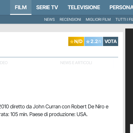
FILM
SERIE TV
TELEVISIONE
PERSONA
NEWS
RECENSIONI
MIGLIORI FILM
TUTTI I F
N/D
2.2
VOTA
/5
IDEO
NEWS E ARTICOLI
 2010 diretto da John Curran con Robert De Niro e
ta: 105 min. Paese di produzione: USA.