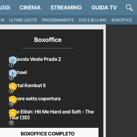
GGI
CINEMA
STREAMING
GUIDA TV
ILM
ULTIME USCITE
PROSSIMAMENTE
DVD E BLU-RAY
BOXOFFICE
Boxoffice
Il Diavolo Veste Prada 2
Michael
Mortal Kombat II
Pecore sotto copertura
Billie Eilish: Hit Me Hard and Soft - The
Tour (3D)
BOXOFFICE COMPLETO