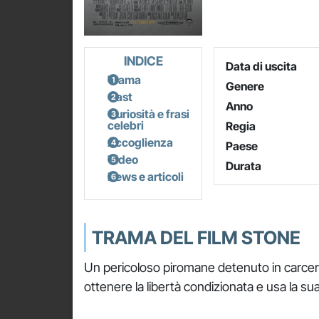
INDICE
Data di uscita
Trama
Genere
Cast
Anno
Curiosità e frasi
celebri
Regia
Accoglienza
Paese
Video
Durata
News e articoli
TRAMA DEL FILM STONE
Un pericoloso piromane detenuto in carcere
ottenere la libertà condizionata e usa la s