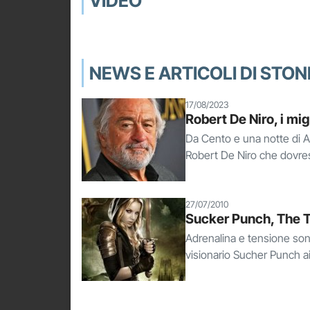
VIDEO
NEWS E ARTICOLI DI STON
17/08/2023
Robert De Niro, i mig
Da Cento e una notte di Ag
Robert De Niro che dovres
27/07/2010
Sucker Punch, The To
Adrenalina e tensione sono 
visionario Sucher Punch ai