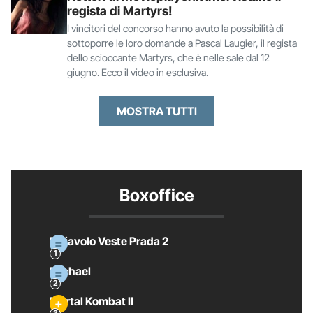
regista di Martyrs!
I vincitori del concorso hanno avuto la possibilità di
sottoporre le loro domande a Pascal Laugier, il regista
dello scioccante Martyrs, che è nelle sale dal 12
giugno. Ecco il video in esclusiva.
MOSTRA TUTTI
Boxoffice
Il Diavolo Veste Prada 2
Michael
Mortal Kombat II