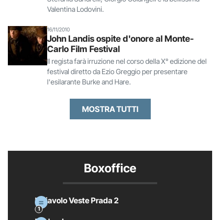
Valentina Lodovini.
16/11/2010
John Landis ospite d'onore al Monte-
Carlo Film Festival
Il regista farà irruzione nel corso della X° edizione del
festival diretto da Ezio Greggio per presentare
l'esilarante Burke and Hare.
MOSTRA TUTTI
Boxoffice
Il Diavolo Veste Prada 2