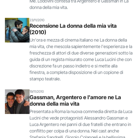
Me. Lodovini contesa tra Argentero e Gassman in La
donna della mia vita.
23/11/2010
Recensione La donna della mia vita
(2010)
Un'ora e mezza di cinema italiano ne La donna della
mia vita, che mescola sapientemente l'esperienza e la
freschezza di attori di due diverse generazioni sotto la
guida di un regista misurato come Luca Lucini che con
discrezione fa un passo indietro e si mette alla
finestra, a completa disposizione di un copione di
stampo teatrale.
19/11/2010
Gassman, Argentero e l'amore ne La
donna della mia vita
Presentata a Roma la nuova commedia diretta da Luca
Lucini che vede protagonisti Alessandro Gassman e
Luca Argentero nei panni di due fratelli che entrano in
conflitto per colpa di una donna. Nel cast anche
Stefania Sandrelli, Giorgio Colangeli e la bellissima