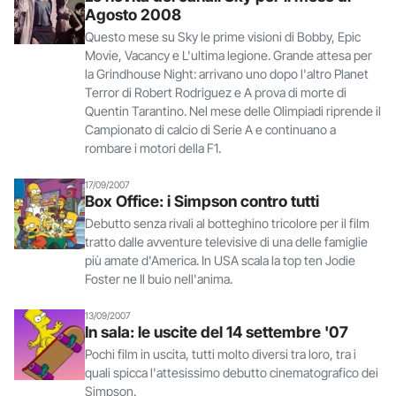
Agosto 2008
Questo mese su Sky le prime visioni di Bobby, Epic
Movie, Vacancy e L'ultima legione. Grande attesa per
la Grindhouse Night: arrivano uno dopo l'altro Planet
Terror di Robert Rodriguez e A prova di morte di
Quentin Tarantino. Nel mese delle Olimpiadi riprende il
Campionato di calcio di Serie A e continuano a
rombare i motori della F1.
17/09/2007
Box Office: i Simpson contro tutti
Debutto senza rivali al botteghino tricolore per il film
tratto dalle avventure televisive di una delle famiglie
più amate d'America. In USA scala la top ten Jodie
Foster ne Il buio nell'anima.
13/09/2007
In sala: le uscite del 14 settembre '07
Pochi film in uscita, tutti molto diversi tra loro, tra i
quali spicca l'attesissimo debutto cinematografico dei
Simpson.