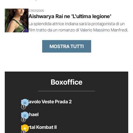
27/07/2005
Aishwarya Rai ne 'L'ultima legione'
La splendida attrice indiana sarà la protagonista di un
film tratto da un romanzo di Valerio Massimo Manfredi.
MOSTRA TUTTI
Boxoffice
Il Diavolo Veste Prada 2
Michael
Mortal Kombat II