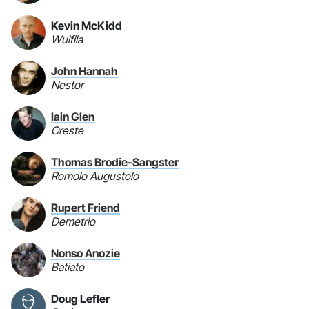
Kevin McKidd
Wulfila
John Hannah
Nestor
Iain Glen
Oreste
Thomas Brodie-Sangster
Romolo Augustolo
Rupert Friend
Demetrio
Nonso Anozie
Batiato
Doug Lefler