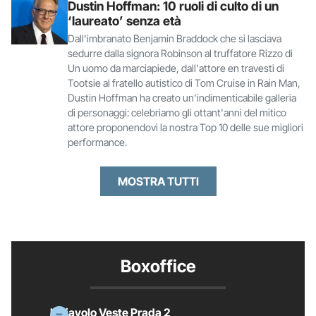
Dustin Hoffman: 10 ruoli di culto di un
‘laureato’ senza età
Dall'imbranato Benjamin Braddock che si lasciava
sedurre dalla signora Robinson al truffatore Rizzo di
Un uomo da marciapiede, dall'attore en travesti di
Tootsie al fratello autistico di Tom Cruise in Rain Man,
Dustin Hoffman ha creato un'indimenticabile galleria
di personaggi: celebriamo gli ottant'anni del mitico
attore proponendovi la nostra Top 10 delle sue migliori
performance.
MOSTRA TUTTI
Boxoffice
Il Diavolo Veste Prada 2