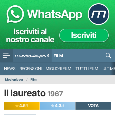
FILM
NEWS
RECENSIONI
MIGLIORI FILM
TUTTI I FILM
ULTIM
Movieplayer
Film
Il laureato
1967
4.5
4.3
VOTA
/5
/5