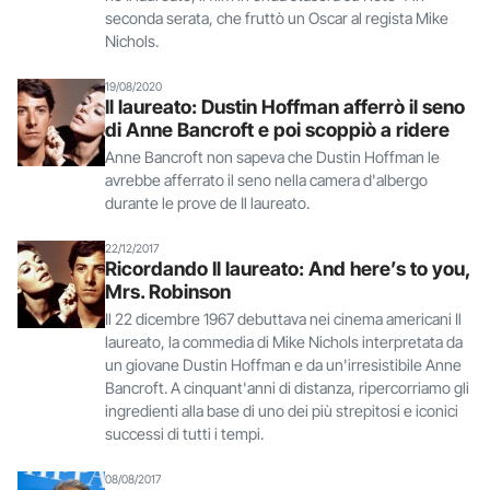
seconda serata, che fruttò un Oscar al regista Mike
Nichols.
19/08/2020
Il laureato: Dustin Hoffman afferrò il seno
di Anne Bancroft e poi scoppiò a ridere
Anne Bancroft non sapeva che Dustin Hoffman le
avrebbe afferrato il seno nella camera d'albergo
durante le prove de Il laureato.
22/12/2017
Ricordando Il laureato: And here’s to you,
Mrs. Robinson
Il 22 dicembre 1967 debuttava nei cinema americani Il
laureato, la commedia di Mike Nichols interpretata da
un giovane Dustin Hoffman e da un'irresistibile Anne
Bancroft. A cinquant'anni di distanza, ripercorriamo gli
ingredienti alla base di uno dei più strepitosi e iconici
successi di tutti i tempi.
08/08/2017