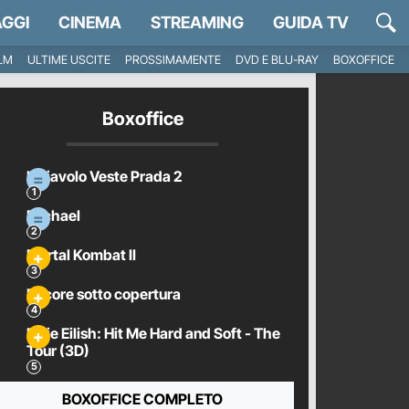
GGI
CINEMA
STREAMING
GUIDA TV
ILM
ULTIME USCITE
PROSSIMAMENTE
DVD E BLU-RAY
BOXOFFICE
Boxoffice
Il Diavolo Veste Prada 2
Michael
Mortal Kombat II
Pecore sotto copertura
Billie Eilish: Hit Me Hard and Soft - The
Tour (3D)
BOXOFFICE COMPLETO