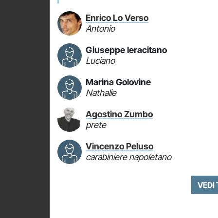
Enrico Lo Verso
Antonio
Giuseppe Ieracitano
Luciano
Marina Golovine
Nathalie
Agostino Zumbo
prete
Vincenzo Peluso
carabiniere napoletano
VEDI