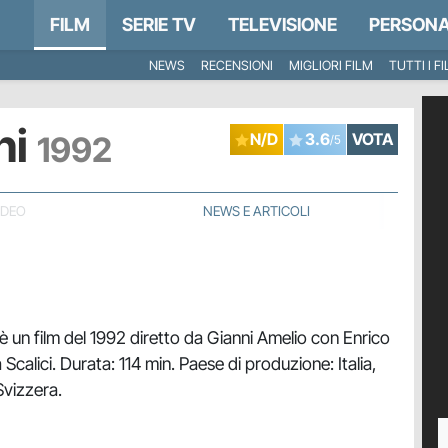
FILM
SERIE TV
TELEVISIONE
PERSONA
NEWS
RECENSIONI
MIGLIORI FILM
TUTTI I F
ni
1992
N/D
3.6
VOTA
/5
IDEO
NEWS E ARTICOLI
è un film del 1992 diretto da Gianni Amelio con Enrico
Scalici. Durata: 114 min. Paese di produzione: Italia,
Svizzera.