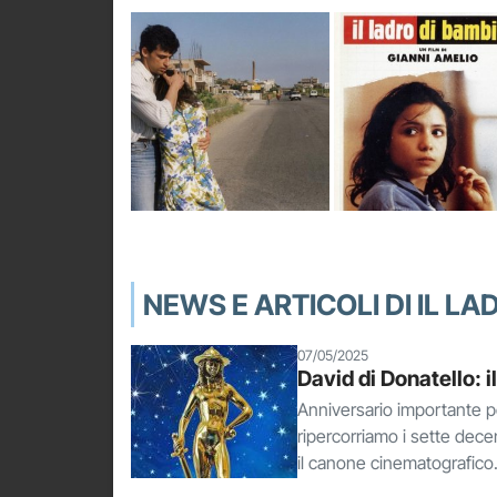
NEWS E ARTICOLI DI IL LA
07/05/2025
David di Donatello: i
Anniversario importante p
ripercorriamo i sette dece
il canone cinematografico