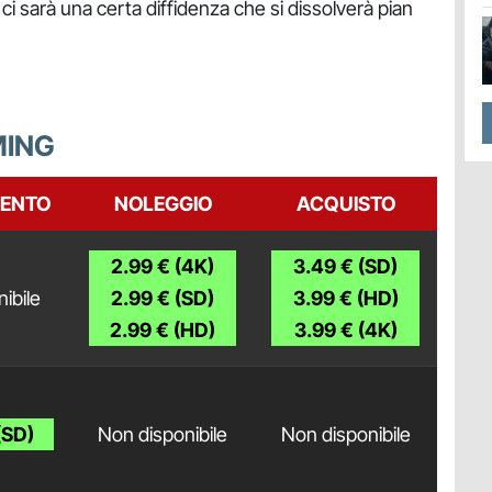
tre ci sarà una certa diffidenza che si dissolverà pian
MING
ENTO
NOLEGGIO
ACQUISTO
2.99 € (4K)
3.49 € (SD)
ibile
2.99 € (SD)
3.99 € (HD)
2.99 € (HD)
3.99 € (4K)
(SD)
Non disponibile
Non disponibile