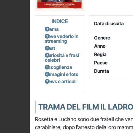
INDICE
Data di uscita
Trama
Dove vederlo in
Genere
streaming
Anno
Cast
Regia
Curiosità e frasi
celebri
Paese
Accoglienza
Durata
Immagini e foto
News e articoli
TRAMA DEL FILM IL LADRO
Rosetta e Luciano sono due fratelli che ve
carabiniere, dopo l'arresto della loro mam