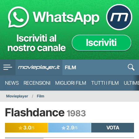
FILM
NEWS
RECENSIONI
MIGLIORI FILM
TUTTI I FILM
ULTIM
Movieplayer
Film
Flashdance
1983
3.0
2.9
VOTA
/5
/5