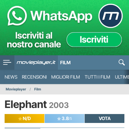
FILM
NEWS
RECENSIONI
MIGLIORI FILM
TUTTI I FILM
ULTIM
Movieplayer
Film
Elephant
2003
N/D
3.8
VOTA
/5