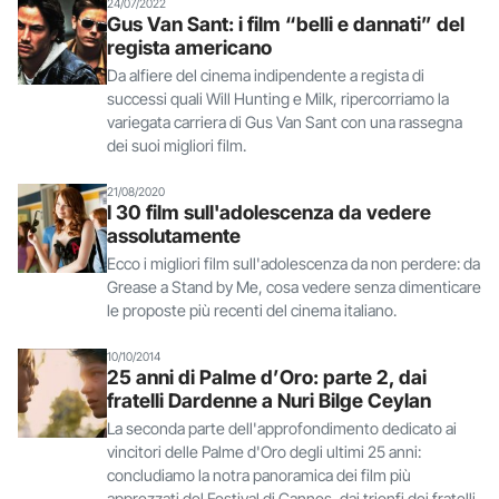
24/07/2022
Gus Van Sant: i film “belli e dannati” del
regista americano
Da alfiere del cinema indipendente a regista di
successi quali Will Hunting e Milk, ripercorriamo la
variegata carriera di Gus Van Sant con una rassegna
dei suoi migliori film.
21/08/2020
I 30 film sull'adolescenza da vedere
assolutamente
Ecco i migliori film sull'adolescenza da non perdere: da
Grease a Stand by Me, cosa vedere senza dimenticare
le proposte più recenti del cinema italiano.
10/10/2014
25 anni di Palme d’Oro: parte 2, dai
fratelli Dardenne a Nuri Bilge Ceylan
La seconda parte dell'approfondimento dedicato ai
vincitori delle Palme d'Oro degli ultimi 25 anni:
concludiamo la notra panoramica dei film più
apprezzati del Festival di Cannes, dai trionfi dei fratelli