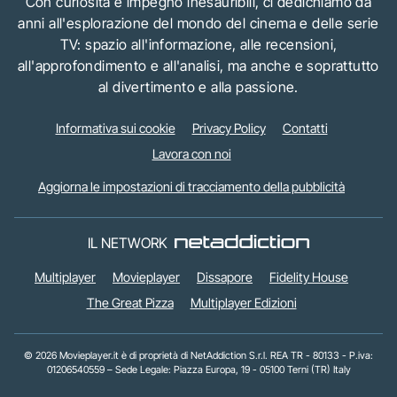
Con curiosità e impegno inesauribili, ci dedichiamo da
anni all'esplorazione del mondo del cinema e delle serie
TV: spazio all'informazione, alle recensioni,
all'approfondimento e all'analisi, ma anche e soprattutto
al divertimento e alla passione.
Informativa sui cookie
Privacy Policy
Contatti
Lavora con noi
Aggiorna le impostazioni di tracciamento della pubblicità
IL NETWORK
Multiplayer
Movieplayer
Dissapore
Fidelity House
The Great Pizza
Multiplayer Edizioni
© 2026 Movieplayer.it è di proprietà di NetAddiction S.r.l. REA TR - 80133 - P.iva:
01206540559 – Sede Legale: Piazza Europa, 19 - 05100 Terni (TR) Italy