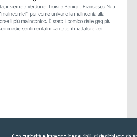
alta, insieme a Verdone, Troisi e Benigni, Francesco Nuti
 "malincomici", per come univano la malinconia alla
 forse il più malinconico. È stato il comico dalle gag più
i commedie sentimentali incantate, il mattatore dei
Con curiosità e impegno inesauribili, ci dedichiamo da 