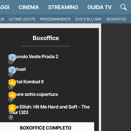
GGI
CINEMA
STREAMING
GUIDA TV
ILM
ULTIME USCITE
PROSSIMAMENTE
DVD E BLU-RAY
BOXOFFICE
Boxoffice
Il Diavolo Veste Prada 2
Michael
Mortal Kombat II
Pecore sotto copertura
Billie Eilish: Hit Me Hard and Soft - The
Tour (3D)
BOXOFFICE COMPLETO