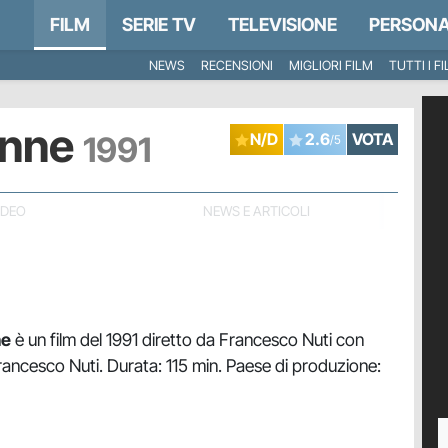
FILM
SERIE TV
TELEVISIONE
PERSONA
NEWS
RECENSIONI
MIGLIORI FILM
TUTTI I F
onne
1991
N/D
2.6
VOTA
/5
IDEO
NEWS E ARTICOLI
ne
è un film del 1991 diretto da Francesco Nuti con
ancesco Nuti. Durata: 115 min. Paese di produzione: