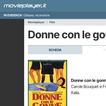
IN EVIDENZA:
Odissea, recensione
Movieplayer
Film
Donne con le g
SCHEDA
V
Donne con le gon
Carole Bouquet e Fr
Italia.