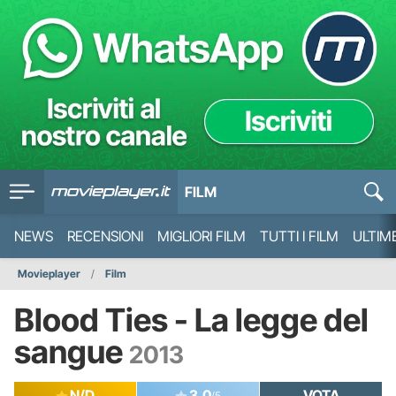
FILM
NEWS
RECENSIONI
MIGLIORI FILM
TUTTI I FILM
ULTIM
Movieplayer
Film
Blood Ties - La legge del
sangue
2013
N/D
3.0
VOTA
/5