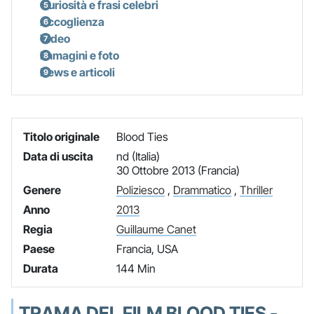
Curiosità e frasi celebri
Accoglienza
Video
Immagini e foto
News e articoli
Titolo originale
Blood Ties
Data di uscita
nd (Italia)
30 Ottobre 2013 (Francia)
Genere
Poliziesco
,
Drammatico
,
Thriller
Anno
2013
Regia
Guillaume Canet
Paese
Francia, USA
Durata
144 Min
TRAMA DEL FILM BLOOD TIES -