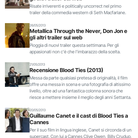
Risate irriverenti e politically uncorrect nel primo
trailer della commedia western di Seth Macfarlane.
26/05/2013
Metallica Through the Never, Don Jon e
gli altri trailer sul web
Pioggia di nuovi trailer questa settimana. Per gli
appasionati non c'è che l'imbarazzo della scelta.
21/05/2013
Recensione Blood Ties (2013)
Messa da parte qualsiasi pretesa di originalità, il film
offre una messa in scena e una fotografia di altissimo
livello, oltre ad una fantastica colonna sonora che
riesce a mettere insieme il meglio degli anni Settanta.
20/05/2013
Guillaume Canet e il cast di Blood Ties a
Cannes
Per il suo film in lingua inglese, Canet si circonda di un
supercast. Con lui a Cannes Clive Owen, Billy Crudup,