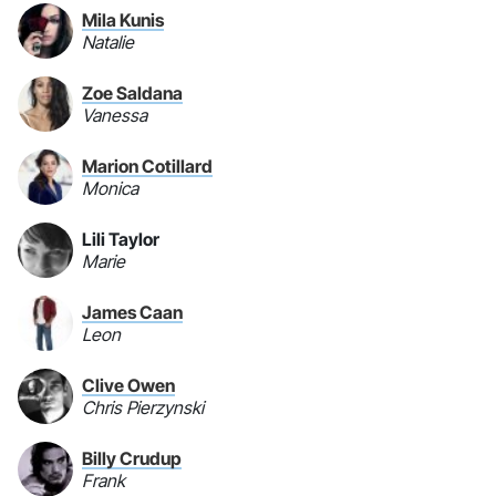
Mila Kunis
Natalie
Zoe Saldana
Vanessa
Marion Cotillard
Monica
Lili Taylor
Marie
James Caan
Leon
Clive Owen
Chris Pierzynski
Billy Crudup
Frank