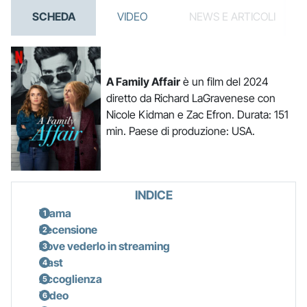
SCHEDA
VIDEO
NEWS E ARTICOLI
A Family Affair
è un film del 2024
diretto da Richard LaGravenese con
Nicole Kidman e Zac Efron. Durata: 151
min. Paese di produzione: USA.
INDICE
Trama
Recensione
Dove vederlo in streaming
Cast
Accoglienza
Video