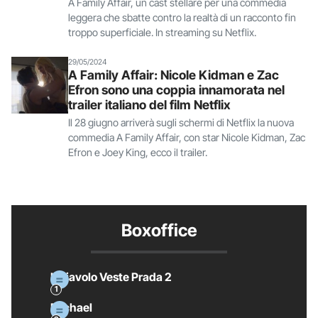
A Family Affair, un cast stellare per una commedia
leggera che sbatte contro la realtà di un racconto fin
troppo superficiale. In streaming su Netflix.
29/05/2024
A Family Affair: Nicole Kidman e Zac
Efron sono una coppia innamorata nel
trailer italiano del film Netflix
Il 28 giugno arriverà sugli schermi di Netflix la nuova
commedia A Family Affair, con star Nicole Kidman, Zac
Efron e Joey King, ecco il trailer.
Boxoffice
Il Diavolo Veste Prada 2
Michael