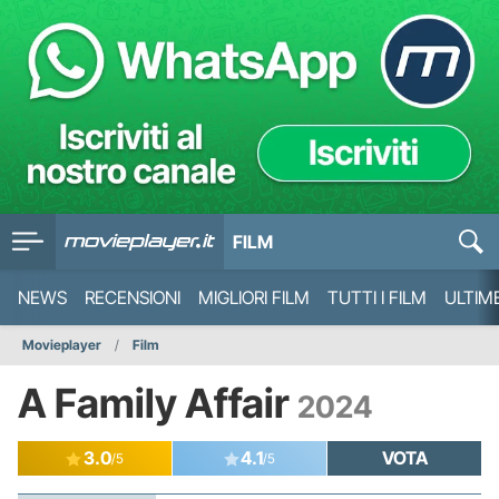
FILM
NEWS
RECENSIONI
MIGLIORI FILM
TUTTI I FILM
ULTIM
Movieplayer
Film
A Family Affair
2024
3.0
4.1
VOTA
/5
/5