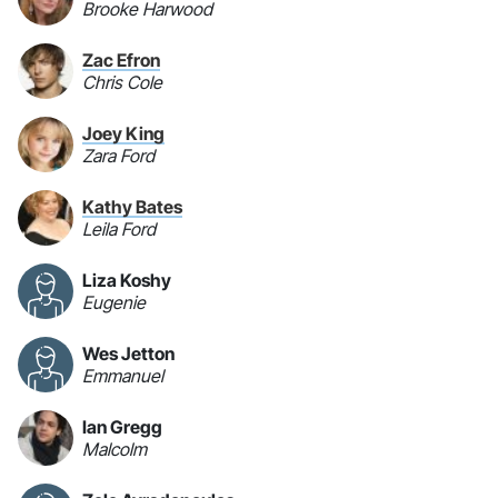
Brooke Harwood
Zac Efron
Chris Cole
Joey King
Zara Ford
Kathy Bates
Leila Ford
Liza Koshy
Eugenie
Wes Jetton
Emmanuel
Ian Gregg
Malcolm