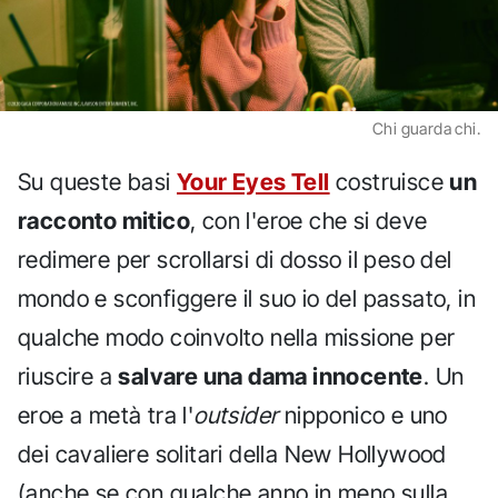
Chi guarda chi.
Su queste basi
Your Eyes Tell
costruisce
un
racconto mitico
, con l'eroe che si deve
redimere per scrollarsi di dosso il peso del
mondo e sconfiggere il suo io del passato, in
qualche modo coinvolto nella missione per
riuscire a
salvare una dama innocente
. Un
eroe a metà tra l'
outsider
nipponico e uno
dei cavaliere solitari della New Hollywood
(anche se con qualche anno in meno sulla