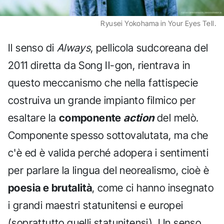
Ryusei Yokohama in Your Eyes Tell.
Il senso di
Always
, pellicola sudcoreana del
2011 diretta da Song Il-gon, rientrava in
questo meccanismo che nella fattispecie
costruiva un grande impianto filmico per
esaltare la
componente
action
del melò.
Componente spesso sottovalutata, ma che
c'è ed è valida perché adopera i sentimenti
per parlare la lingua del neorealismo, cioè è
poesia e brutalità
, come ci hanno insegnato
i grandi maestri statunitensi e europei
(soprattutto quelli statunitensi). Un senso