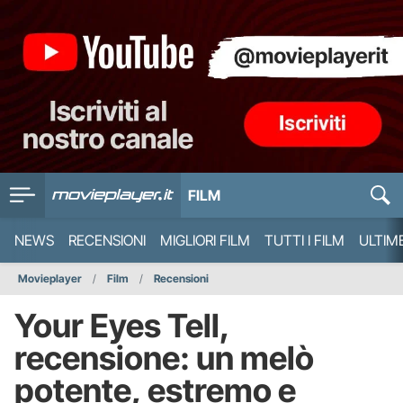
FILM
NEWS
RECENSIONI
MIGLIORI FILM
TUTTI I FILM
ULTIM
Movieplayer
Film
Recensioni
Your Eyes Tell,
recensione: un melò
potente, estremo e