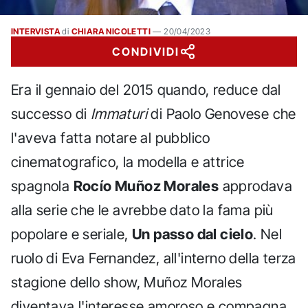
INTERVISTA
di
CHIARA NICOLETTI
—
20/04/2023
CONDIVIDI
Era il gennaio del 2015 quando, reduce dal
successo di
Immaturi
di Paolo Genovese che
l'aveva fatta notare al pubblico
cinematografico, la modella e attrice
spagnola
Rocío Muñoz Morales
approdava
alla serie che le avrebbe dato la fama più
popolare e seriale,
Un passo dal cielo
. Nel
ruolo di Eva Fernandez, all'interno della terza
stagione dello show, Muñoz Morales
diventava l'interesse amoroso e compagna