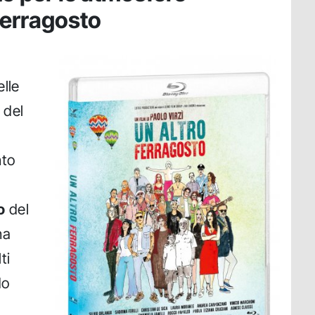
 Ferragosto
elle
à del
nto
o
del
na
ti
do