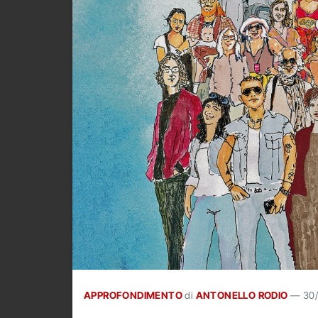
APPROFONDIMENTO
di
ANTONELLO RODIO
—
30