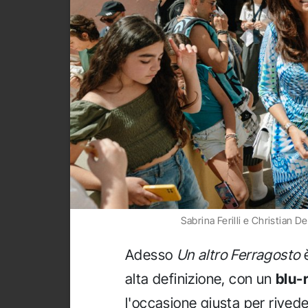
Sabrina Ferilli e Christian De
Adesso
Un altro Ferragosto
è
alta definizione, con un
blu-
l'occasione giusta per riveder