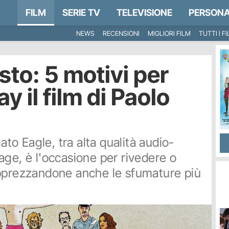
FILM
SERIE TV
TELEVISIONE
PERSONA
NEWS
RECENSIONI
MIGLIORI FILM
TUTTI I F
sto: 5 motivi per
ay il film di Paolo
gato Eagle, tra alta qualità audio-
age, è l'occasione per rivedere o
apprezzandone anche le sfumature più