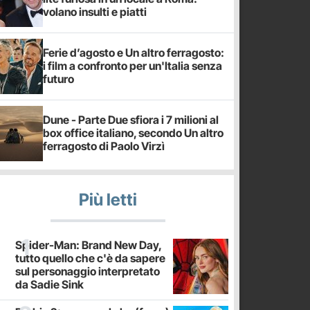
volano insulti e piatti
Ferie d’agosto e Un altro ferragosto:
i film a confronto per un'Italia senza
futuro
Dune - Parte Due sfiora i 7 milioni al
box office italiano, secondo Un altro
ferragosto di Paolo Virzì
Più letti
Spider-Man: Brand New Day,
tutto quello che c'è da sapere
sul personaggio interpretato
da Sadie Sink