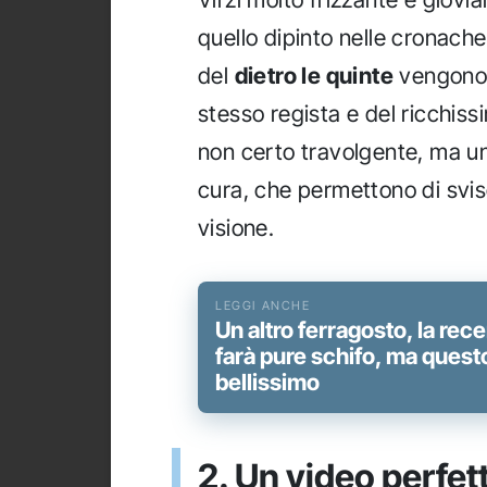
quello dipinto nelle cronach
del
dietro le quinte
vengono 
stesso regista e del ricchis
non certo travolgente, ma un
cura, che permettono di svisc
visione.
Un altro ferragosto, la rece
farà pure schifo, ma questo
bellissimo
2. Un video perfet