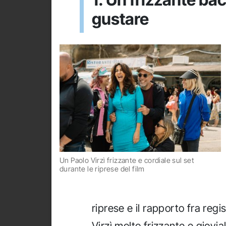
gustare
Un Paolo Virzì frizzante e cordiale sul set
durante le riprese del film
riprese e il rapporto fra regi
Virzì molto frizzante e giovi