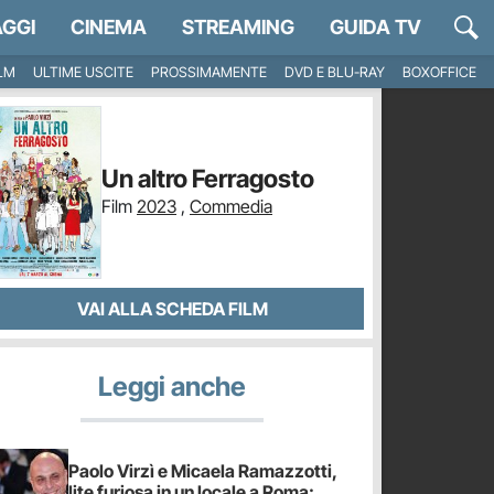
GGI
CINEMA
STREAMING
GUIDA TV
ILM
ULTIME USCITE
PROSSIMAMENTE
DVD E BLU-RAY
BOXOFFICE
Un altro Ferragosto
Film
2023
,
Commedia
VAI ALLA SCHEDA FILM
Leggi anche
Paolo Virzì e Micaela Ramazzotti,
lite furiosa in un locale a Roma: