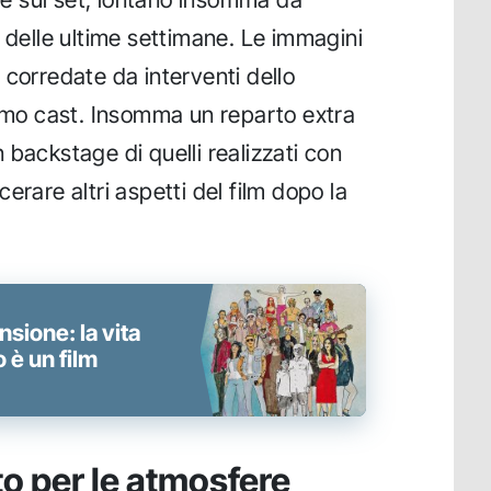
e delle ultime settimane. Le immagini
corredate da interventi dello
simo cast. Insomma un reparto extra
 backstage di quelli realizzati con
erare altri aspetti del film dopo la
nsione: la vita
 è un film
to per le atmosfere