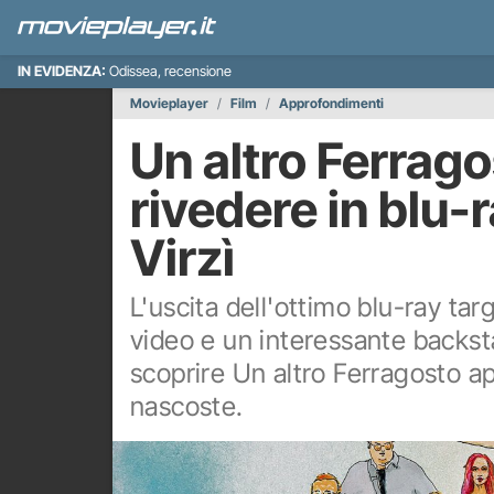
IN EVIDENZA:
Odissea, recensione
Movieplayer
Film
Approfondimenti
Un altro Ferrago
rivedere in blu-r
Virzì
L'uscita dell'ottimo blu-ray tar
video e un interessante backst
scoprire Un altro Ferragosto 
nascoste.