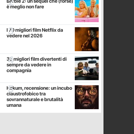
Barbie 2: un sequel che (forse)
è meglio non fare
I 70 migliori film Netflix da
vedere nel 2026
35 migliori film divertenti di
sempre da vedere in
compagnia
Hokum, recensione: un incubo
claustrofobico tra
sovrannaturale e brutalità
umana