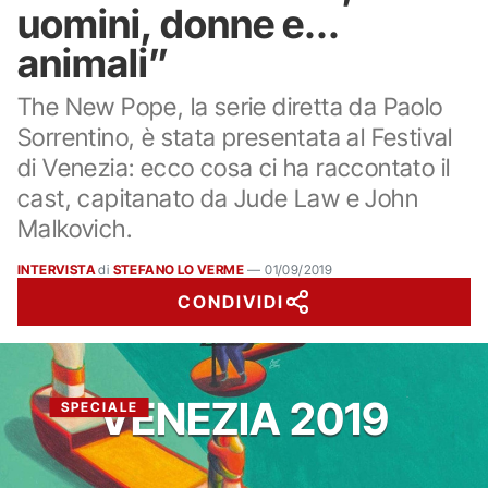
uomini, donne e...
animali”
The New Pope, la serie diretta da Paolo
Sorrentino, è stata presentata al Festival
di Venezia: ecco cosa ci ha raccontato il
cast, capitanato da Jude Law e John
Malkovich.
INTERVISTA
di
STEFANO LO VERME
—
01/09/2019
CONDIVIDI
VENEZIA 2019
SPECIALE