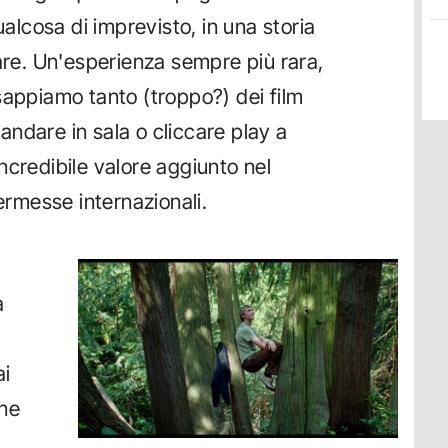
ualcosa di imprevisto, in una storia
e. Un'esperienza sempre più rara,
sappiamo tanto (troppo?) dei film
ndare in sala o cliccare play a
ncredibile valore aggiunto nel
kermesse internazionali.
a
ai
one
i