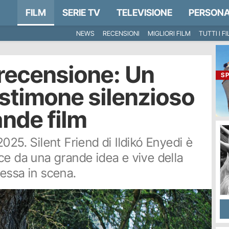
FILM
SERIE TV
TELEVISIONE
PERSONA
NEWS
RECENSIONI
MIGLIORI FILM
TUTTI I F
a recensione: Un
S
estimone silenzioso
ande film
025. Silent Friend di Ildikó Enyedi è
ce da una grande idea e vive della
essa in scena.