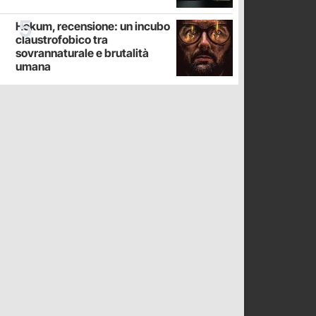
Hokum, recensione: un incubo
claustrofobico tra
sovrannaturale e brutalità
umana