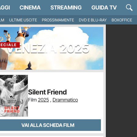
GGI
CINEMA
STREAMING
GUIDA TV
ILM
ULTIME USCITE
PROSSIMAMENTE
DVD E BLU-RAY
BOXOFFICE
VENEZIA 2025
PECIALE
Silent Friend
Film
2025
,
Drammatico
VAI ALLA SCHEDA FILM