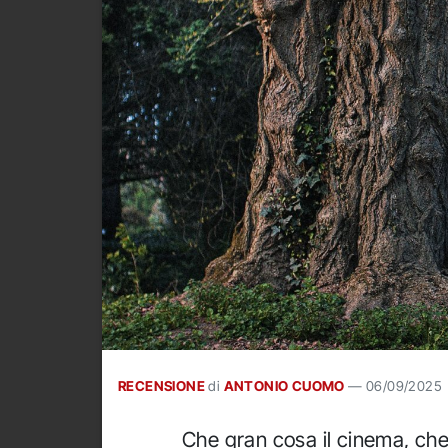
RECENSIONE
di
ANTONIO CUOMO
—
06/09/2025
Che gran cosa il cinema, ch