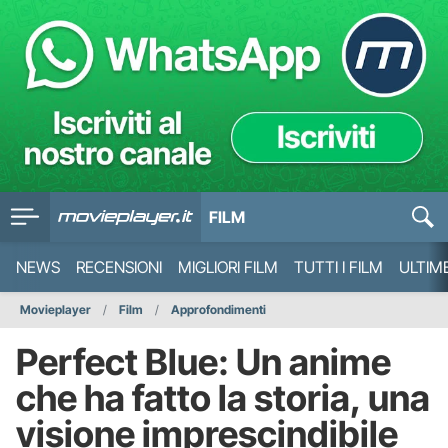
FILM
NEWS
RECENSIONI
MIGLIORI FILM
TUTTI I FILM
ULTIM
Movieplayer
Film
Approfondimenti
Perfect Blue: Un anime
che ha fatto la storia, una
visione imprescindibile