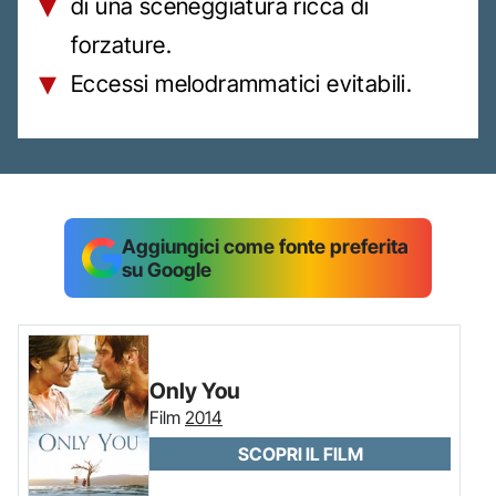
di una sceneggiatura ricca di
forzature.
Eccessi melodrammatici evitabili.
Aggiungici come fonte preferita
su Google
Only You
Film
2014
SCOPRI IL FILM