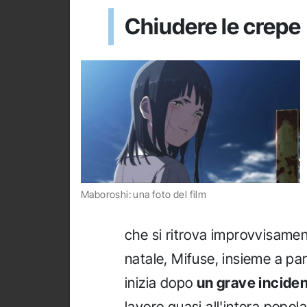
Chiudere le crepe
Maboroshi: una foto del film
che si ritrova improvvisament
natale, Mifuse, insieme a pa
inizia dopo
un grave incident
lavoro quasi all'intera popol