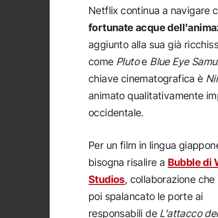
Netflix continua a navigare
fortunate acque dell'anim
aggiunto alla sua già ricchis
come
Pluto
e
Blue Eye Samu
chiave cinematografica è
Ni
animato qualitativamente i
occidentale.
Per un film in lingua giappo
bisogna risalire a
Bubble di 
Studios
, collaborazione che
poi spalancato le porte ai
responsabili de
L'attacco de