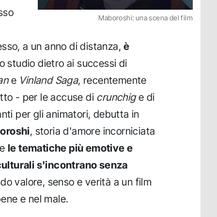
osso
Maboroshi: una scena del film
esso, a un anno di distanza,
è
Lo studio dietro ai successi di
an
e
Vinland Saga
, recentemente
tto - per le accuse di
crunchig
e di
nti per gli animatori, debutta in
oroshi
, storia d'amore incorniciata
ve
le tematiche più emotive e
 culturali s'incontrano senza
do valore, senso e verità a un film
ene e nel male.