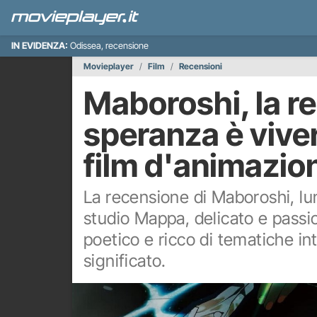
IN EVIDENZA:
Odissea, recensione
Movieplayer
Film
Recensioni
Maboroshi, la re
speranza è viver
film d'animazion
La recensione di Maboroshi, l
studio Mappa, delicato e pass
poetico e ricco di tematiche in
significato.