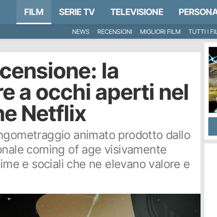
FILM
SERIE TV
TELEVISIONE
PERSONA
NEWS
RECENSIONI
MIGLIORI FILM
TUTTI I F
censione: la
e a occhi aperti nel
e Netflix
ungometraggio animato prodotto dallo
ionale coming of age visivamente
time e sociali che ne elevano valore e