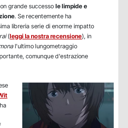
 con grande successo
le limpide e
azione
. Se recentemente ha
sima libreria serie di enorme impatto
rai
(
leggi la nostra recensione
), in
mona
l'ultimo lungometraggio
mportante, comunque d'estrazione
nese
Wit
 ha
i