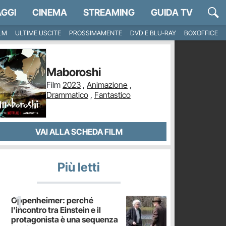
GGI
CINEMA
STREAMING
GUIDA TV
ILM
ULTIME USCITE
PROSSIMAMENTE
DVD E BLU-RAY
BOXOFFICE
Maboroshi
Film
2023
,
Animazione
,
Drammatico
,
Fantastico
VAI ALLA SCHEDA FILM
Più letti
Oppenheimer: perché
l'incontro tra Einstein e il
protagonista è una sequenza