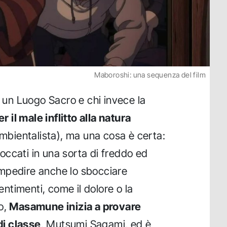
Maboroshi: una sequenza del film
a un Luogo Sacro e chi invece la
 il male inflitto alla natura
ambientalista), ma una cosa è certa:
bloccati in una sorta di freddo ed
mpedire anche lo sbocciare
sentimenti, come il dolore o la
o,
Masamune inizia a provare
i classe
, Mutsumi Sagami, ed è