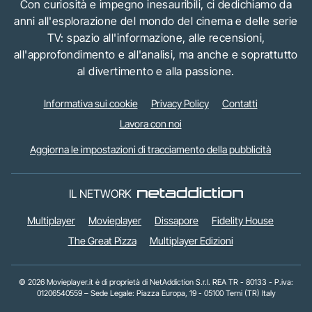
Con curiosità e impegno inesauribili, ci dedichiamo da
anni all'esplorazione del mondo del cinema e delle serie
TV: spazio all'informazione, alle recensioni,
all'approfondimento e all'analisi, ma anche e soprattutto
al divertimento e alla passione.
Informativa sui cookie
Privacy Policy
Contatti
Lavora con noi
Aggiorna le impostazioni di tracciamento della pubblicità
IL NETWORK
Multiplayer
Movieplayer
Dissapore
Fidelity House
The Great Pizza
Multiplayer Edizioni
© 2026 Movieplayer.it è di proprietà di NetAddiction S.r.l. REA TR - 80133 - P.iva:
01206540559 – Sede Legale: Piazza Europa, 19 - 05100 Terni (TR) Italy