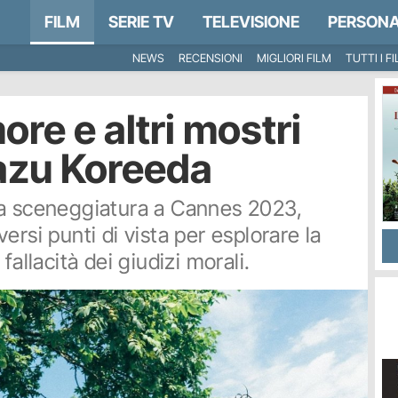
FILM
SERIE TV
TELEVISIONE
PERSONA
NEWS
RECENSIONI
MIGLIORI FILM
TUTTI I F
re e altri mostri
kazu Koreeda
la sceneggiatura a Cannes 2023,
ersi punti di vista per esplorare la
fallacità dei giudizi morali.