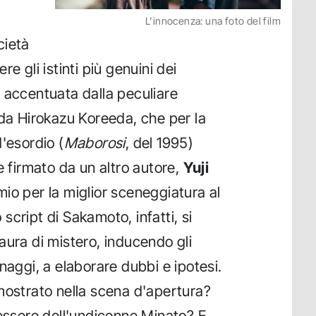
L'innocenza: una foto del film
cietà
e gli istinti più genuini dei
 accentuata dalla peculiare
 da Hirokazu Koreeda, che per la
'esordio (
Maborosi
, del 1995)
e firmato da un altro autore,
Yuji
emio per la miglior sceneggiatura al
o script di Sakamoto, infatti, si
aura di mistero, inducendo gli
naggi, a elaborare dubbi e ipotesi.
mostrato nella scena d'apertura?
lessere dell'undicenne Minato? E