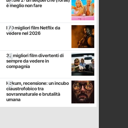
Barbie 2: un sequel che (forse)
è meglio non fare
I 70 migliori film Netflix da
vedere nel 2026
35 migliori film divertenti di
sempre da vedere in
compagnia
Hokum, recensione: un incubo
claustrofobico tra
sovrannaturale e brutalità
umana