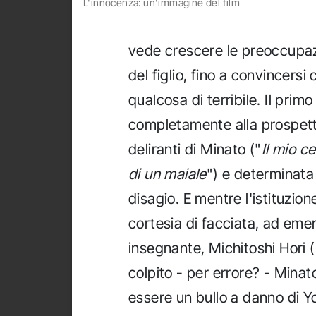
L'innocenza: un'immagine del film
vede crescere le preoccupa
del figlio, fino a convincersi
qualcosa di terribile. Il pr
completamente alla prospettiv
deliranti di Minato ("
Il mio c
di un maiale
") e determinata 
disagio. E mentre l'istituzion
cortesia di facciata, ad eme
insegnante, Michitoshi Hori 
colpito - per errore? - Minat
essere un bullo a danno di Yo