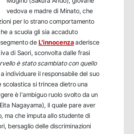
Mugino (Sakura Ando), giovane
vedova e madre di Minato, che
zioni per lo strano comportamento
 che a scuola gli sia accaduto
imo segmento de
L'innocenza
aderisce
a di Saori, sconvolta dalle frasi
ervello è stato scambiato con quello
a individuare il responsabile del suo
e scolastica si trincea dietro una
rgere è l'ambiguo ruolo svolto da un
(Eita Nagayama), il quale pare aver
o, ma che imputa allo studente di
ri, bersaglio delle discriminazioni