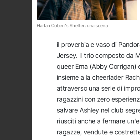
Harlan Coben's Shelter: una scena
il proverbiale vaso di Pandor
Jersey. Il trio composto da 
queer Ema (Abby Corrigan) e
insieme alla cheerlader Rach
attraverso una serie di impr
ragazzini con zero esperienza
salvare Ashley nel club segre
riusciti anche a fermare un'e
ragazze, vendute e costrette 