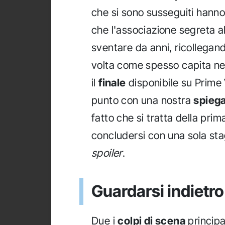
che si sono susseguiti hanno 
che l'associazione segreta a
sventare da anni, ricollega
volta come spesso capita nei
il
finale
disponibile su Prime 
punto con una nostra
spieg
fatto che si tratta della prim
concludersi con una sola sta
spoiler
.
Guardarsi indietro
Due i
colpi di scena
principa