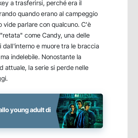
ey a trasferirsi, perché era il
vorando quando erano al campeggio
o vide parlare con qualcuno. C'è
 "retata" come Candy, una delle
 dall'interno e muore tra le braccia
uma indelebile. Nonostante la
attuale, la serie si perde nelle
gi.
iallo young adult di