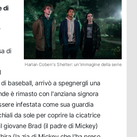
e di
y
sa di
Harlan Coben's Shelter: un'immagine della serie
l
 di baseball, arrivò a spegnergli una
ande è rimasto con l'anziana signora
essere infestata come sua guardia
hiali da sole per coprire la cicatrice
l giovane Brad (il padre di Mickey)
Shira (la zia di Mickey che l'ha preso