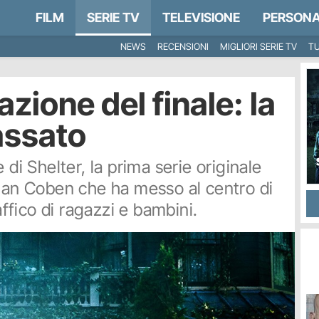
FILM
SERIE TV
TELEVISIONE
PERSONA
NEWS
RECENSIONI
MIGLIORI SERIE TV
TU
azione del finale: la
assato
 di Shelter, la prima serie originale
rlan Coben che ha messo al centro di
affico di ragazzi e bambini.