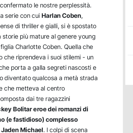
onfermato le nostre perplessità.
 la serie con cui
Harlan Coben
,
se di thriller e gialli, si è spostato
a storie più mature al genere young
 figlia Charlotte Coben. Quella che
 che riprendeva i suoi stilemi - un
 che porta a galla segreti nascosti e
to diventato qualcosa a metà strada
, e che metteva al centro
omposta dai tre ragazzini
key Bolitar eroe dei romanzi di
mo (e fastidioso) complesso
a Jaden Michael
. I colpi di scena