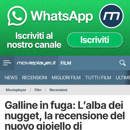
FILM
NEWS
RECENSIONI
MIGLIORI FILM
TUTTI I FILM
ULTIM
Movieplayer
Film
Recensioni
Galline in fuga: L’alba dei
nugget, la recensione del
nuovo gioiello di