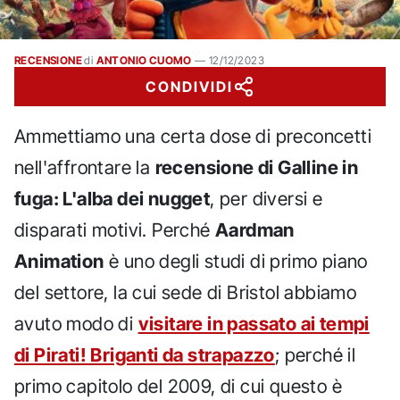
RECENSIONE
di
ANTONIO CUOMO
—
12/12/2023
CONDIVIDI
Ammettiamo una certa dose di preconcetti
nell'affrontare la
recensione di Galline in
fuga: L'alba dei nugget
, per diversi e
disparati motivi. Perché
Aardman
Animation
è uno degli studi di primo piano
del settore, la cui sede di Bristol abbiamo
avuto modo di
visitare in passato ai tempi
di Pirati! Briganti da strapazzo
; perché il
primo capitolo del 2009, di cui questo è