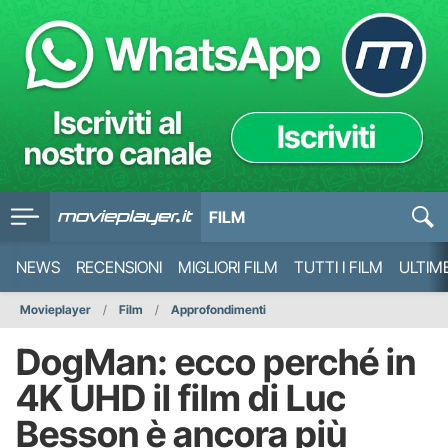
FILM
NEWS
RECENSIONI
MIGLIORI FILM
TUTTI I FILM
ULTIM
Movieplayer
Film
Approfondimenti
DogMan: ecco perché in
4K UHD il film di Luc
Besson è ancora più