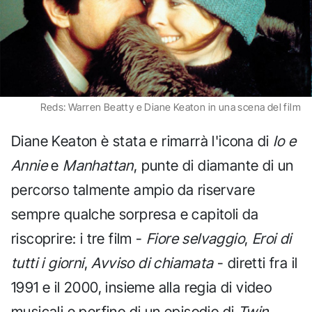
Reds: Warren Beatty e Diane Keaton in una scena del film
Diane Keaton è stata e rimarrà l'icona di
Io e
Annie
e
Manhattan
, punte di diamante di un
percorso talmente ampio da riservare
sempre qualche sorpresa e capitoli da
riscoprire: i tre film -
Fiore selvaggio
,
Eroi di
tutti i giorni
,
Avviso di chiamata
- diretti fra il
1991 e il 2000, insieme alla regia di video
musicali e perfino di un episodio di
Twin