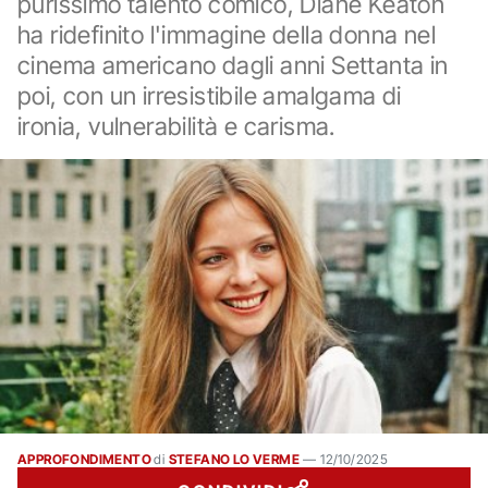
purissimo talento comico, Diane Keaton
ha ridefinito l'immagine della donna nel
cinema americano dagli anni Settanta in
poi, con un irresistibile amalgama di
ironia, vulnerabilità e carisma.
APPROFONDIMENTO
di
STEFANO LO VERME
—
12/10/2025