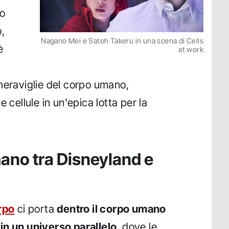
to
,
Nagano Mei e Satoh Takeru in una scena di Cells
è
at work
meraviglie del corpo umano,
 cellule in un'epica lotta per la
mano tra Disneyland e
rpo
ci porta
dentro il corpo umano
in un universo parallelo
, dove le