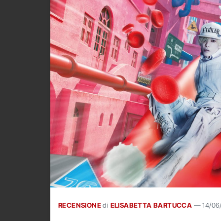
RECENSIONE
di
ELISABETTA BARTUCCA
—
14/06