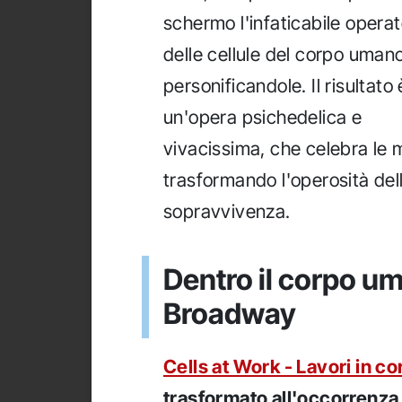
schermo l'infaticabile opera
delle cellule del corpo umano
personificandole. Il risultato 
un'opera psichedelica e
vivacissima, che celebra le 
trasformando l'operosità delle
sopravvivenza.
Dentro il corpo u
Broadway
Cells at Work - Lavori in co
trasformato all'occorrenza 