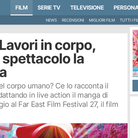
FILM
SERIE TV
TELEVISIONE
PERSONA
NEWS
RECENSIONI
MIGLIORI FILM
TUTTI I F
 Lavori in corpo,
 spettacolo la
a
el corpo umano? Ce lo racconta il
ttando in live action il manga di
 al Far East Film Festival 27, il film