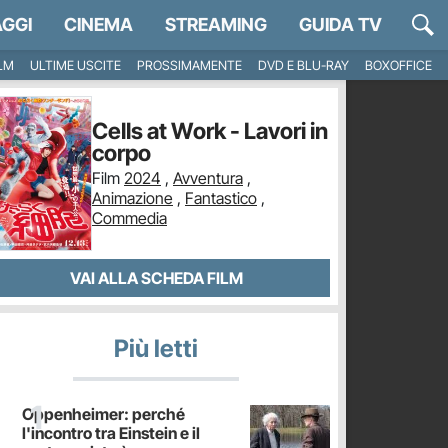
GGI
CINEMA
STREAMING
GUIDA TV
ILM
ULTIME USCITE
PROSSIMAMENTE
DVD E BLU-RAY
BOXOFFICE
Cells at Work - Lavori in
corpo
Film
2024
,
Avventura
,
Animazione
,
Fantastico
,
Commedia
VAI ALLA SCHEDA FILM
Più letti
Oppenheimer: perché
l'incontro tra Einstein e il