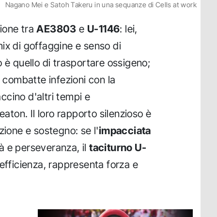
Nagano Mei e Satoh Takeru in una sequanze di Cells at work
zione tra
AE3803
e
U-1146
: lei,
ix di goffaggine e senso di
 è quello di trasportare ossigeno;
, combatte infezioni con la
cino d'altri tempi e
eaton. Il loro rapporto silenzioso è
zione e sostegno: se l'
impacciata
tà e perseveranza, il
taciturno U-
 efficienza, rappresenta forza e