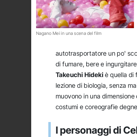
Nagano Mei in una scena del film
autotrasportatore un po' sc
di fumare, bere e ingurgitare
Takeuchi Hideki
è quella di
lezione di biologia, senza mai
muovono in una dimensione c
costumi e coreografie degne
I personaggi di Ce