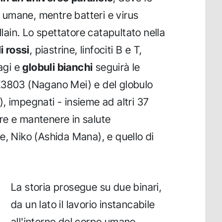
umane, mentre batteri e virus
llain. Lo spettatore catapultato nella
i rossi
, piastrine, linfociti B e T,
fagi e
globuli bianchi
seguirà le
E3803 (Nagano Mei) e del globulo
, impegnati - insieme ad altri 37
gere e mantenere in salute
e, Niko (Ashida Mana), e quello di
La storia prosegue su due binari,
da un lato il lavorio instancabile
all'interno del corpo umano,