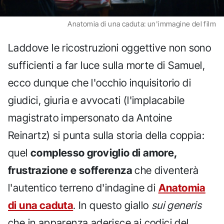
Anatomia di una caduta: un'immagine del film
Laddove le ricostruzioni oggettive non sono
sufficienti a far luce sulla morte di Samuel,
ecco dunque che l'occhio inquisitorio di
giudici, giuria e avvocati (l'implacabile
magistrato impersonato da Antoine
Reinartz) si punta sulla storia della coppia:
quel
complesso groviglio di amore,
frustrazione e sofferenza
che diventerà
l'autentico terreno d'indagine di
Anatomia
di una caduta
. In questo giallo
sui generis
che in apparenza aderisce ai codici del