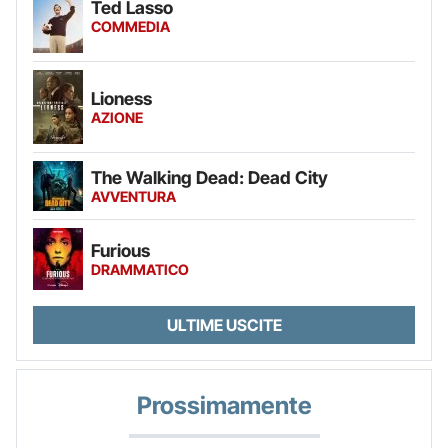
Ted Lasso
COMMEDIA
Lioness
AZIONE
The Walking Dead: Dead City
AVVENTURA
Furious
DRAMMATICO
ULTIME USCITE
Prossimamente