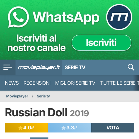
SERIE TV
NEWS
RECENSIONI
MIGLIORI SERIE TV
TUTTE LE SERIE 
Movieplayer
Serie tv
Russian Doll
2019
4.0
3.3
VOTA
/5
/5