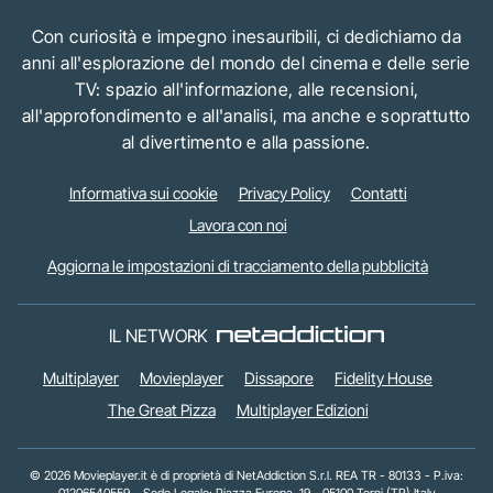
Con curiosità e impegno inesauribili, ci dedichiamo da
anni all'esplorazione del mondo del cinema e delle serie
TV: spazio all'informazione, alle recensioni,
all'approfondimento e all'analisi, ma anche e soprattutto
al divertimento e alla passione.
Informativa sui cookie
Privacy Policy
Contatti
Lavora con noi
Aggiorna le impostazioni di tracciamento della pubblicità
IL NETWORK
Multiplayer
Movieplayer
Dissapore
Fidelity House
The Great Pizza
Multiplayer Edizioni
© 2026 Movieplayer.it è di proprietà di NetAddiction S.r.l. REA TR - 80133 - P.iva:
01206540559 – Sede Legale: Piazza Europa, 19 - 05100 Terni (TR) Italy