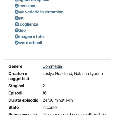
Recensione
Dove vederla in streaming
Cast
Accoglienza
Video
Immagini e foto
News e articoli
Genere
Commedia
Creatori e
Leslye Headland, Natasha Lyonne
soggettisti
Stagioni
2
Episodi
16
Durata episodio
24/30 minuti Min
Stato
In corso
Prima messa in
Trasmessa per la prima volta in Italia