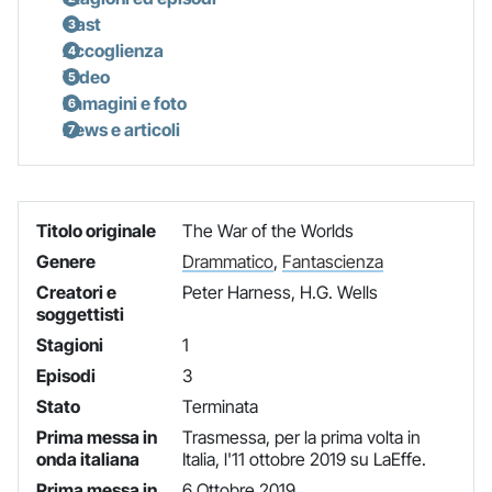
Cast
Accoglienza
Video
Immagini e foto
News e articoli
Titolo originale
The War of the Worlds
Genere
Drammatico
,
Fantascienza
Creatori e
Peter Harness, H.G. Wells
soggettisti
Stagioni
1
Episodi
3
Stato
Terminata
Prima messa in
Trasmessa, per la prima volta in
onda italiana
Italia, l'11 ottobre 2019 su LaEffe.
Prima messa in
6 Ottobre 2019