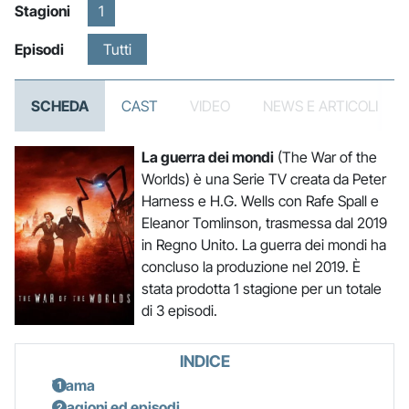
Stagioni
1
Episodi
Tutti
SCHEDA
CAST
VIDEO
NEWS E ARTICOLI
La guerra dei mondi
(The War of the
Worlds) è una Serie TV creata da Peter
Harness e H.G. Wells con Rafe Spall e
Eleanor Tomlinson, trasmessa dal 2019
in Regno Unito. La guerra dei mondi ha
concluso la produzione nel 2019. È
stata prodotta 1 stagione per un totale
di 3 episodi.
INDICE
Trama
Stagioni ed episodi